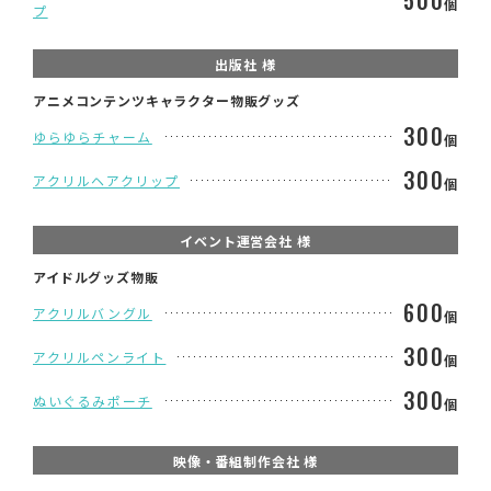
500
個
プ
出版社 様
アニメコンテンツキャラクター物販グッズ
300
ゆらゆらチャーム
個
300
アクリルヘアクリップ
個
イベント運営会社 様
アイドルグッズ物販
600
アクリルバングル
個
300
アクリルペンライト
個
300
ぬいぐるみポーチ
個
映像・番組制作会社 様