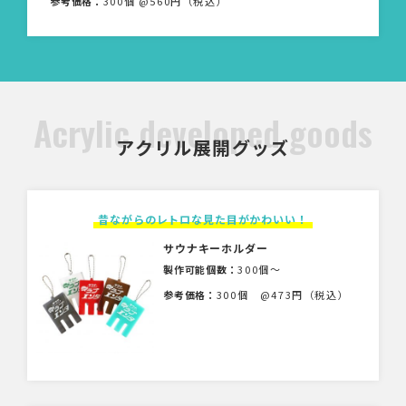
参考価格：
300個 @560円（税込）
Acrylic developed goods
アクリル展開グッズ
昔ながらのレトロな見た目がかわいい！
サウナキーホルダー
製作可能個数：
300個〜
参考価格：
300個 @473円（税込）