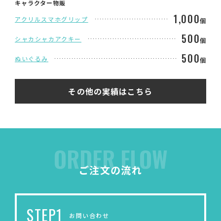
キャラクター物販
1,000
アクリルスマホグリップ
個
500
シャカシャカアクキー
個
500
ぬいぐるみ
個
その他の実績はこちら
ORDER FLOW
ご注文の流れ
STEP1
お問い合わせ