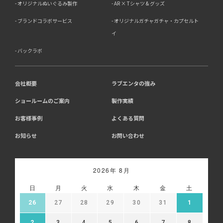
オリジナルぬいぐるみ製作
AR × Tシャツ & グッズ
ブランドコラボサービス
オリジナルガチャガチャ・カプセルト
イ
バックラボ
会社概要
ラブエンタの強み
ショールームのご案内
製作実績
お客様事例
よくある質問
お知らせ
お問い合わせ
2026年 8月
日
月
火
水
木
金
土
26
27
28
29
30
31
1
2
3
4
5
6
7
8