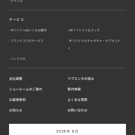
アクリル
7．個人情報の提供の任意性と提供されない場合に起こり
うる影響について
サービス
お客様がご自身の個人情報を弊社に提供されるか否かは、
お客様のご判断によりますが、もしご提供されない場合に
オリジナルぬいぐるみ製作
AR × Tシャツ & グッズ
は、適切なサービスが提供できない場合がありますので予
めご了承ください。
ブランドコラボサービス
オリジナルガチャガチャ・カプセルト
イ
8．Cookie（クッキー）等の利用について
バックラボ
当社のウェブサイトでは、お客様に適したサービスや情
報、広告等を提供する目的のため、Cookie（クッキー）
及びそれに類する技術を利用することがあります。
13-1 アクセス解析ツールについて、当社は、利用状況の
会社概要
ラブエンタの強み
分析のために、Google社が提供する「Google アナリテ
ショールームのご案内
製作実績
ィクス」を利用しています。Google アナリティクスは、
Cookieを利用して利用者の情報を収集しますが、個人を
お客様事例
よくある質問
特定する情報は取得していません。収集される情報は、
Google社のプライバシーポリシーに基づいて管理されま
お知らせ
お問い合わせ
す。
・Google アナリティクス利用規約:
https://marketingplatform.google.com/about/analytics/t
・Google プライバシーポリシー:
2026年 8月