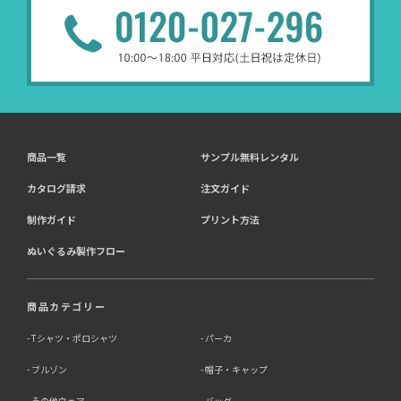
お客様の作品紹介を通
（開示対象個人情報）
受託業務
契約した小売店より委託された
（間接取得）
商品一覧
サンプル無料レンタル
4．個人情報を第三者に提供することが予定される場合の
事項
カタログ請求
注文ガイド
第三者に提供する目的：パーソナライズ広告配信および効
制作ガイド
プリント方法
果測定・最適化のため。
ぬいぐるみ製作フロー
提供する個人情報の項目：Cookie 等の識別子、広告 ID、
閲覧・行動履歴、IP、ブラウザ・端末情報、（同意時）メ
ールアドレス等のハッシュ値。
提供の手段又は方法：当社ウェブサイトのタグ・SDK・
商品カテゴリー
API 等による安全な電送、又は管理コンソールからの連
携。
Tシャツ・ポロシャツ
パーカ
ブルゾン
帽子・キャップ
提供先：広告配信事業者（例：Google LLC等）。
個人情報の取り扱いに関する契約：提供先と個人情報取扱
その他ウェア
バッグ