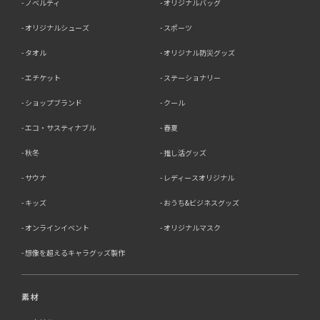
ノベルティ
オリジナルバッグ
6．個人情報（保有個人データを含む）の利用目的通知、
オリジナルシューズ
スポーツ
開示・訂正等、利用停止等の請求
タオル
オリジナル防災グッズ
当社は、ご本人様からの求めに応じ、当社が保有するご本
エチケット
ステーショナリー
人の個人情報の利用目的の通知、開示、訂正・追加・削
除、利用停止・消去または第三者提供の停止等のご請求を
ショップブランド
クール
受けた場合は速やかに対応いたします。これらの請求は、
次の窓口にて受け付けております。
エコ・サスティナブル
春夏
【個人情報保護に関するお問合せ先】
秋冬
推し活グッズ
〒761-0323 香川県高松市亀田町90-1
株式会社ラブ・ラボ
サウナ
レディースオリジナル
電話：087-847-2000
キッズ
おうち&ビジネスグッズ
電子メール：
info@rub-lab.com
オンラインイベント
オリジナルマスク
【認定個人情報保護団体の名称及び、苦情の解決の申出
先】 ※個人情報の取り扱いに関する苦情のみを受付けて
想像を超えるキャラグッズ製作
います 一般財団法人日本情報経済社会推進協会 認定個人
情報保護団体事務局 〒106-0032 東京都港区六本木一丁
目9番9号 六本木ファーストビル内 電話：03-5860-
素材
7565 / 0120-700-779