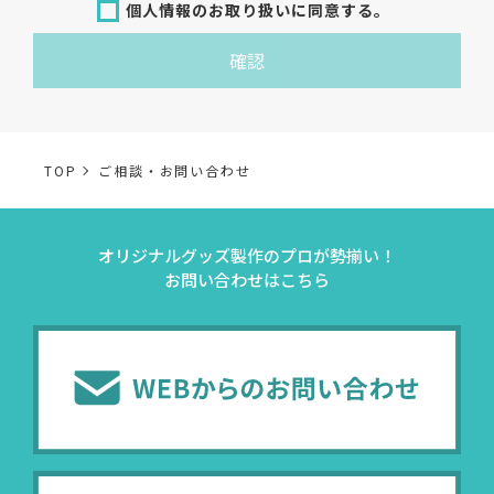
個人情報のお取り扱いに同意する。
お客様の個人情報は、各種お問い合わせ対応のため、弊社
確認
において正当な事業遂行の範囲内で利用いたします。
なお，当社の個人情報（保有個人データを含む）の利用目
的は以下のようになります。
TOP
ご相談・お問い合わせ
事業内容
個人情報の利用目的
オリジナルグッズ製作のプロが勢揃い！
当社通信販売における
お問い合わせはこちら
事業活動における満足
受発注業務
受発注業務、会員管理
会員管理業務
業務上のご連絡および
お問い合わせ業務
弊社製品やサービスに関
（開示対象個人情報）
問い合わせへの対応の
法令により正当な理由
販促業務