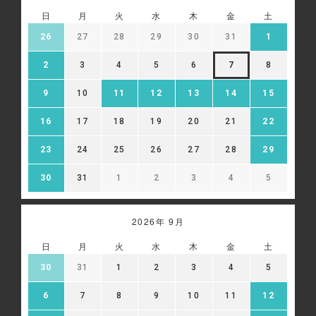
https://policies.google.com/privacy
・Google アナリティクス オプトアウト アドオン:
日
月
火
水
木
金
土
https://tools.google.com/dlpage/gaoptout
26
27
28
29
30
31
1
13-2 広告配信について、当社はGoogle等の第三者広告
配信事業者を利用しており、当該第三者がCookie等によ
2
3
4
5
6
7
8
ってお客様のウェブサイトへの訪問・行動履歴情報を取
得、利用する場合があります。また、当社が保有する個人
9
10
11
12
13
14
15
情報を、氏名や住所など直接特定の個人を識別できる情報
を除外し、ハッシュ化（※）等の加工を行ったうえで、当
該第三者に提供し、広告配信に利用することがあります。
16
17
18
19
20
21
22
当該第三者によって取得された情報は、当該第三者のプラ
イバシーポリシーに従って取り扱われます。お客様は、当
23
24
25
26
27
28
29
該第三者のウェブサイト内に設けられたオプトアウト（無
効化）ページにアクセスして、広告配信を停止することが
30
31
1
2
3
4
5
できます。
※ハッシュ化とは、元の値を復元できない形に変換する処
理のことです。
2026年 9月
Google 広告設定:
https://adssettings.google.com/authenticated
日
月
火
水
木
金
土
30
31
1
2
3
4
5
6
7
8
9
10
11
12