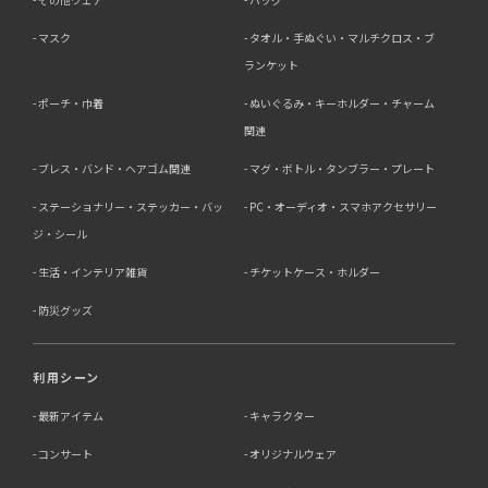
い契約（目的外利用禁止、再提供制限、安全管理措置等）
を締結しています。
マスク
タオル・手ぬぐい・マルチクロス・ブ
ランケット
お客様の個人情報は、以下掲げる場合以外に、事前にご本
人の同意無く第三者に提供することはありません。
ポーチ・巾着
ぬいぐるみ・キーホルダー・チャーム
・法令に基づく場合
・人の生命、身体又は財産の保護にために必要がある場合
関連
であって、本人の同意を得る事が困難であるとき
ブレス・バンド・ヘアゴム関連
マグ・ボトル・タンブラー・プレート
・公衆衛生の向上又は児童の健全な育成の推進のために特
に必要がある場合であって、本人の同意を得る事が困難で
ステーショナリー・ステッカー・バッ
PC・オーディオ・スマホアクセサリー
あるとき
・国の機関若しくは地方公共団体又はその委託を受けた者
ジ・シール
が法令の定める事務を遂行することに対して協力する必要
生活・インテリア雑貨
チケットケース・ホルダー
がある場合であって、本人の同意を得ることによって当該
事務の遂行に支障を及ぼすおそれがあるとき
防災グッズ
5．個人情報の取扱業務の委託
利用シーン
当社は個人情報の取扱業務の全部または一部を外部に業務
委託する場合があります。
最新アイテム
キャラクター
その際、弊社は、個人情報を適切に保護できる管理体制を
敷き実行していることを条件として委託先を厳選したうえ
コンサート
オリジナルウェア
で、機密保持契約を委託先と締結し、お客様の個人情報を
厳密に管理させます。