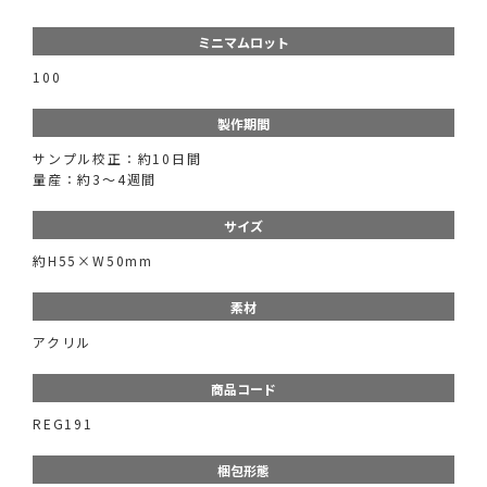
ミニマムロット
100
製作期間
サンプル校正：約10日間
量産：約3～4週間
サイズ
約H55×W50mm
素材
アクリル
商品コード
REG191
梱包形態