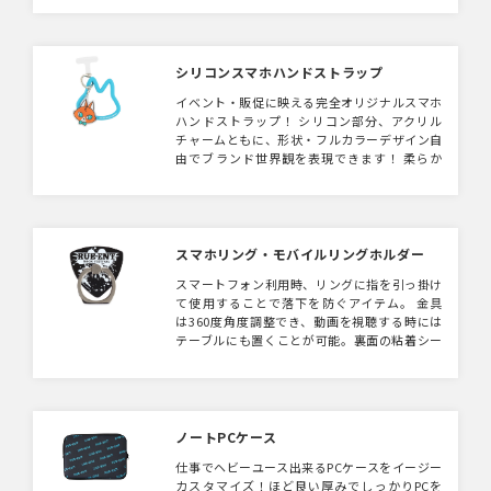
シリコンスマホハンドストラップ
イベント・販促に映える完全オリジナルスマホ
ハンドストラップ！ シリコン部分、アクリル
チャームともに、形状・フルカラーデザイン自
由でブランド世界観を表現できます！ 柔らか
シリコン×TPU×金属で耐久性抜群。社内配布
から展示会ノベルティまで幅広く活用できま
す。
スマホリング・モバイルリングホルダー
スマートフォン利用時、リングに指を引っ掛け
て使用することで落下を防ぐアイテム。 金具
は360度角度調整でき、動画を視聴する時には
テーブルにも置くことが可能。裏面の粘着シー
トをはがしてすぐにお使い頂けます。 更にワ
イルドな質感の合金タイプもご用意しておりま
す。
ノートPCケース
仕事でヘビーユース出来るPCケースをイージー
カスタマイズ！ほど良い厚みでしっかりPCを