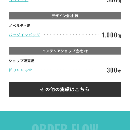
個
デザイン会社 様
ノベルティ用
1,000
バッグインバッグ
個
インテリアショップ会社 様
ショップ販売用
300
折りたたみ傘
本
その他の実績はこちら
ORDER FLOW