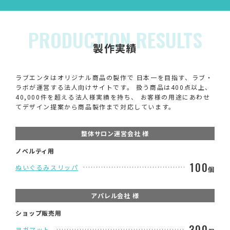
PRODUCTION RESULTS
製作実績
ラブエンタはオリジナル商品の製作で 日本一を目指す、ラブ・
ラボが運営する法人向けサイトです。 扱う商品は400点以上、
40,000件を超える法人様実績を持ち、 お客様の用途にあわせ
てデザイン提案から商品製作まで対応しています。
整体サロン運営会社 様
ノベルティ用
100
ぬいぐるみスリッパ
個
アパレル会社 様
ショップ販売用
300
ヨガマット