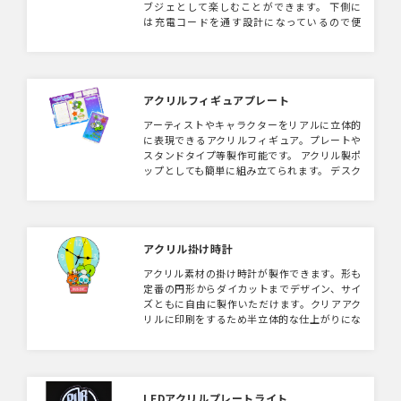
ブジェとして楽しむことができます。 下側に
は充電コードを通す設計になっているので便
利。オリジナルダイカット仕様にすることもで
きます。
アクリルフィギュアプレート
アーティストやキャラクターをリアルに立体的
に表現できるアクリルフィギュア。プレートや
スタンドタイプ等製作可能です。 アクリル製ポ
ップとしても簡単に組み立てられます。 デスク
やブースのワンポイントに。フルカラーでプリ
ントでき、イラストの雰囲気を完全再現、立体
感を楽しめるアクリル製スタンドフィギュアで
す。 台座・ネームプレートなどのパーツも自由
にデザイン可能。プレート込みのセットで納品
アクリル掛け時計
するのでプレゼントやイベント販売時に便利で
アクリル素材の掛け時計が製作できます。形も
す。 デザインのアイデアでケースを作成した
定番の円形からダイカットまでデザイン、サイ
り、ステージを再現したりと自由度MAX！
ズともに自由に製作いただけます。クリアアク
リルに印刷をするため半立体的な仕上がりにな
ります。キャラクターグッズにはもってこいの
アイテムです。スタンドタイプのご用意もござ
います。
LEDアクリルプレートライト