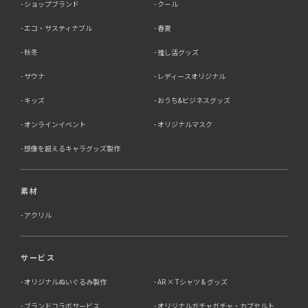
ショップブランド
クール
エコ・サスティナブル
春夏
秋冬
推し活グッズ
サウナ
レディースオリジナル
キッズ
おうち&ビジネスグッズ
オンラインイベント
オリジナルマスク
想像を超えるキャラグッズ製作
素材
アクリル
サービス
オリジナルぬいぐるみ製作
AR × Tシャツ & グッズ
ブランドコラボサービス
オリジナルガチャガチャ・カプセルト