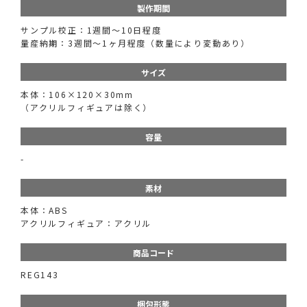
製作期間
サンプル校正：1週間〜10日程度
量産納期：3週間〜1ヶ月程度（数量により変動あり）
サイズ
本体：106×120×30mm
（アクリルフィギュアは除く）
容量
-
素材
本体：ABS
アクリルフィギュア：アクリル
商品コード
REG143
梱包形態