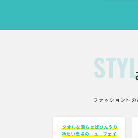
STY
ファッション性の
タオルを濡らせばひんやり
冷たい夏場のニューフェイ