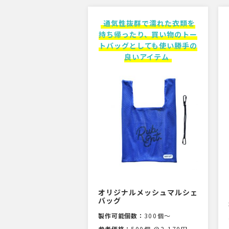
通気性抜群で濡れた衣類を
持ち帰ったり、買い物のトー
トバッグとしても使い勝手の
良いアイテム
オリジナルメッシュマルシェ
バッグ
製作可能個数：
300個〜
参考価格：
500個 @2,170円