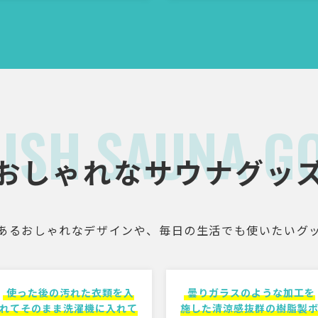
LISH SAUNA G
おしゃれなサウナグッ
あるおしゃれなデザインや、毎日の生活でも使いたいグ
使った後の汚れた衣類を入
曇りガラスのような加工を
れてそのまま洗濯機に入れて
施した清涼感抜群の樹脂製