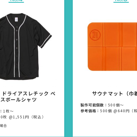
ス ドライアスレチック ベ
サウナマット（巾
ースボールシャツ
製作可能個数：
500個〜
参考価格：
500個 @640円（
：
1枚〜
00枚 @1,551円（税込）
の場合