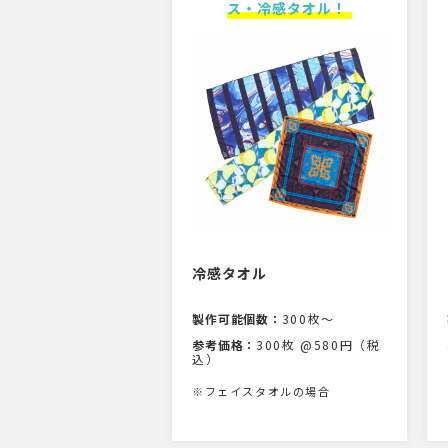
ス・冷感タオル！
冷感タオル
製作可能個数：
300枚〜
参考価格：
300枚 @580円（税
込）
※フェイスタオルの場合