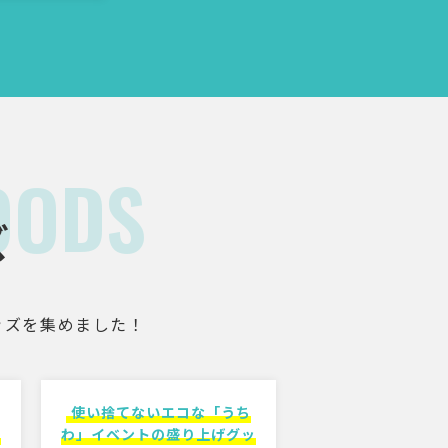
OODS
ズ
ッズを集めました！
使い捨てないエコな「うち
ボ
わ」イベントの盛り上げグッ