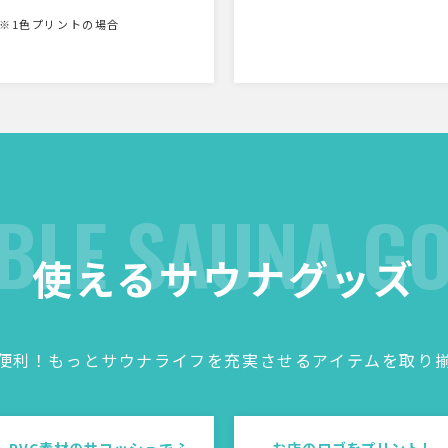
※1色プリントの場合
BLE SAUNA G
使えるサウナグッズ
便利！もっとサウナライフを充実させるアイテムを取り
PVC素材のサコッシュでふ
お店のロゴをプリントし