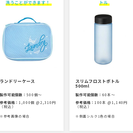
洗うことができます！
トル
ランドリーケース
スリムフロストボトル
500ml
製作可能個数：
500個〜
製作可能個数：
60本〜
参考価格：
1,000個 @2,310円
参考価格：
100本 @1,140円
（税込）
（税込）
※参考画像の場合
※側面シルク1色の場合