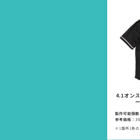
4.1オン
製作可能個数
参考価格：
3
※1箇所1色