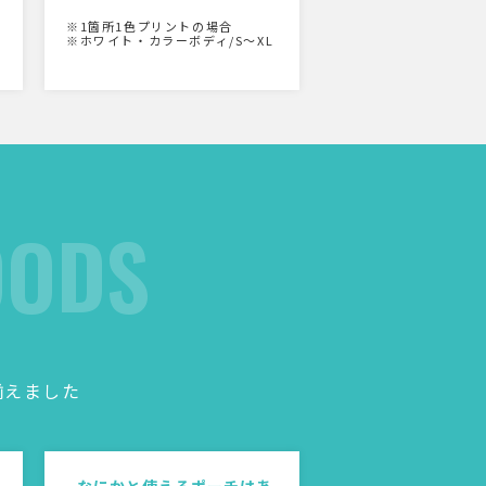
※1箇所1色プリントの場合
※ホワイト・カラーボディ/S〜XL
OODS
揃えました
なにかと使えるポーチはあ