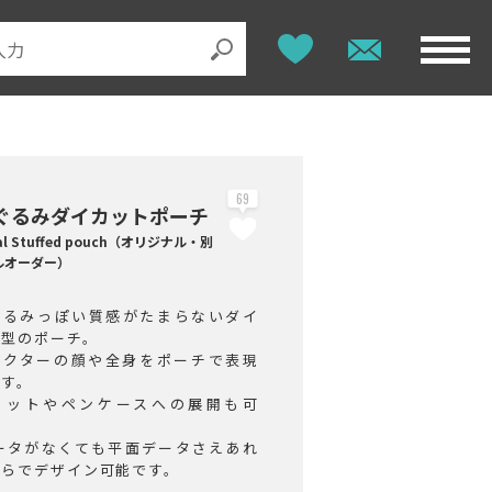
69
ぐるみダイカットポーチ
nal Stuffed pouch（オリジナル・別
ルオーダー）
ぐるみっぽい質感がたまらないダイ
ト型のポーチ。
ラクターの顔や全身をポーチで表現
です。
ェットやペンケースへの展開も可
データがなくても平面データさえあれ
ちらでデザイン可能です。