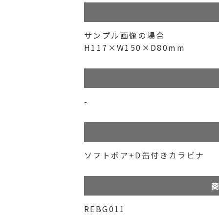
サンプル画像の場合
H117×W150×D80mm
-
ソフトボア+D缶付きカラビナ
商
REBG011