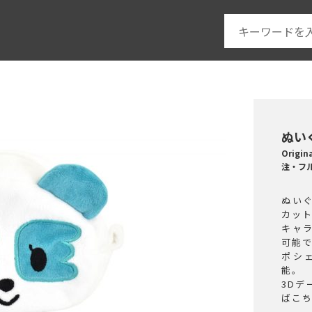
ぬい
Origi
注・フ
ぬい
カッ
キャ
可能
ポシ
能。
3D
ばこ