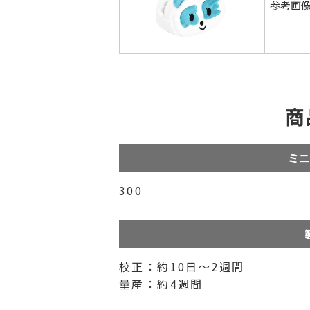
参考画
商
ミニ
300
校正：約10日～2週間
量産：約4週間