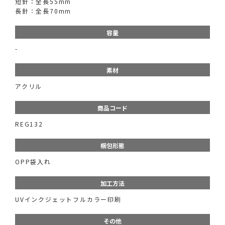
短針：全長55mm
長針：全長70mm
容量
-
素材
アクリル
商品コード
REG132
梱包形態
OPP袋入れ
加工方法
UVインクジェットフルカラー印刷
その他