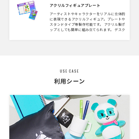
テムです。
アクリルフィギュアプレート
アーティストやキャラクターをリアルに立体的
に表現できるアクリルフィギュア。プレートや
スタンドタイプ等製作可能です。 アクリル製ポ
ップとしても簡単に組み立てられます。 デスク
やブースのワンポイントに。フルカラーでプリ
ントでき、イラストの雰囲気を完全再現、立体
感を楽しめるアクリル製スタンドフィギュアで
す。 台座・ネームプレートなどのパーツも自由
にデザイン可能。プレート込みのセットで納品
するのでプレゼントやイベント販売時に便利で
す。 デザインのアイデアでケースを作成した
USE CASE
り、ステージを再現したりと自由度MAX！
利用シーン