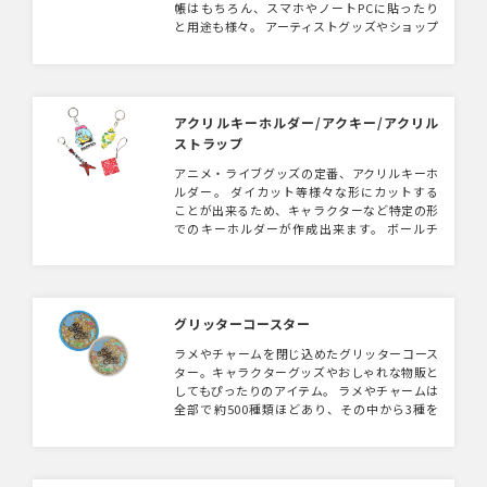
帳はもちろん、スマホやノートPCに貼ったり
と用途も様々。 アーティストグッズやショップ
グッズとして目を引くアイテムになること間違
いなしです。
アクリルキーホルダー/アクキー/アクリル
ストラップ
アニメ・ライブグッズの定番、アクリルキーホ
ルダー。 ダイカット等様々な形にカットする
ことが出来るため、キャラクターなど特定の形
でのキーホルダーが作成出来ます。 ボールチ
ェーンなどの備品に変える事も可能です。販売
用の台紙は別途手配可能です。同素材でコンパ
クトミラーも製作可能です。
グリッターコースター
ラメやチャームを閉じ込めたグリッターコース
ター。キャラクターグッズやおしゃれな物販と
してもぴったりのアイテム。 ラメやチャームは
全部で約500種類ほどあり、その中から3種を
カスタムして入れることが可能。（3種カスタ
ムは1,000個〜のご対応） シリコンカバーも5
カラーよりお選びいただけます。 プリントし
たデザインとラメの組み合わせが目を引くアイ