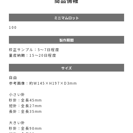
商品情報
ミニマムロット
100
製作期間
校正サンプル：5〜7日程度
量産納期：15〜20日程度
サイズ
自由
参考画像：約W145×H197×D3mm
小さい針
秒針：全長45mm
短針：全長27mm
長針：全長35mm
大きい針
秒針：全長90mm