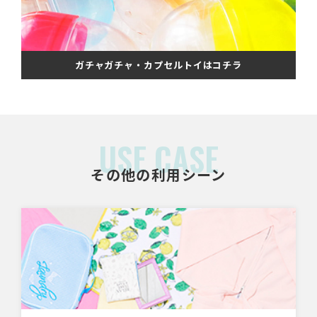
ガチャガチャ・カプセルトイはコチラ
USE CASE
その他の利用シーン