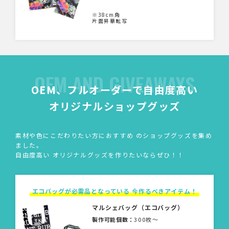
※38cm角
片面昇華転写
OEM AND GIVEAWAYS
OEM、フルオーダーで自由度高い
オリジナルショップグッズ
素材や色にこだわりたい方におすすめ のショップグッズを集め
ました。
自由度高い オリジナルグッズを作りたいならぜひ！！
エコバッグが必需品となっている 今作るべきアイテム！
マルシェバッグ（エコバッグ）
製作可能個数：
300枚〜