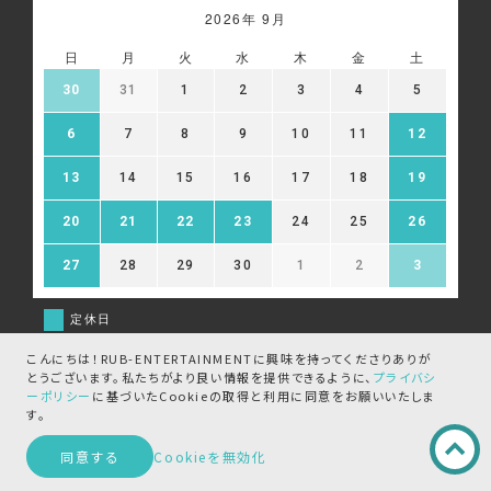
2026年 9月
日
月
火
水
木
金
土
30
31
1
2
3
4
5
6
7
8
9
10
11
12
13
14
15
16
17
18
19
20
21
22
23
24
25
26
27
28
29
30
1
2
3
定休日
こんにちは！RUB-ENTERTAINMENTに興味を持ってくださりありが
とうございます。
私たちがより良い情報を提供できるように、
プライバシ
ーポリシー
に基づいたCookieの取得と
利用に同意をお願いいたしま
個人情報保護方針・個人情報の取り
利用規約
す。
扱いについて
同意する
Cookieを無効化
特定商取引法に基づく表記