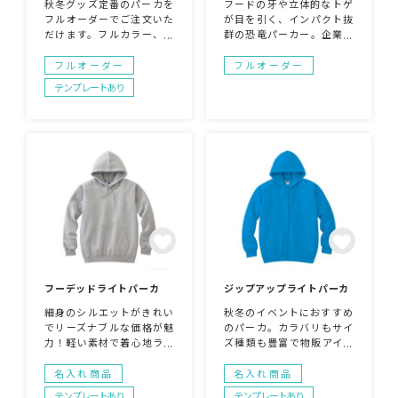
秋冬グッズ定番のパーカを
フードの牙や立体的なトゲ
フルオーダーでご注文いた
が目を引く、インパクト抜
だけます。フルカラー、総
群の恐竜パーカー。企業の
柄などお任せください。ジ
販促グッズやキャンペー
ャージ素材で生地も柔らか
ン、イベント用アイテムと
フルオーダー
フルオーダー
く重ね着もしやすいパーカ
して活躍します！しっかり
テンプレートあり
です。
とした生地感で着心地も良
く、実用性も◎。お客様の
お好みのデザインやキャラ
クターを元にしたオリジナ
ルデザインで製作できま
す。ブランドの世界観を形
にできる特別な一着です！
フーデッドライトパーカ
ジップアップライトパーカ
細身のシルエットがきれい
秋冬のイベントにおすすめ
でリーズナブルな価格が魅
のパーカ。カラバリもサイ
力！軽い素材で着心地ライ
ズ種類も豊富で物販アイテ
ト。
ムにぴったり。Tシャツと
のセット買いも期待できま
名入れ商品
名入れ商品
す。
テンプレートあり
テンプレートあり