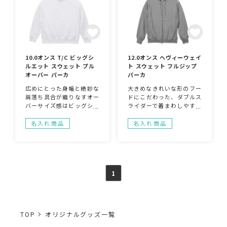
10.0オンス T/C ビッグシ
12.0オンス ヘヴィーウェイ
ルエット スウェット プル
ト スウェット フルジップ
オーバー パーカ
パーカ
広めにとった身幅と絶妙な
大きめなきれいな形のフー
肩落ち具合が織りなすオー
ドにこだわった、ダブルス
バーサイズ感はビッグシル
ライダーで着まわしやすい
エット好きには必見。しっ
ジップパーカ。落ち着いた
かりと厚みがあり保温力抜
トーンの4色展開。
名入れ商品
名入れ商品
群の裏起毛タイプです。
1
TOP
オリジナルグッズ一覧