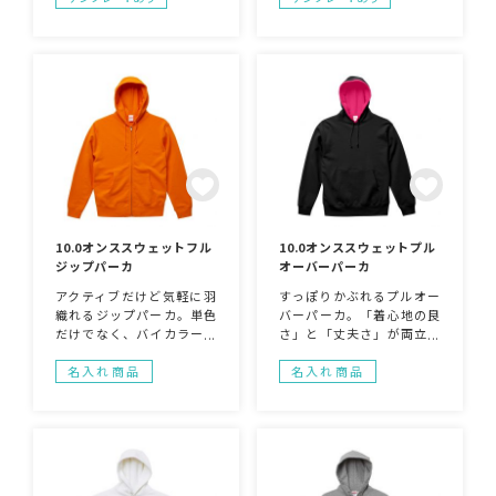
10.0オンススウェットフル
10.0オンススウェットプル
ジップパーカ
オーバーパーカ
アクティブだけど気軽に羽
すっぽりかぶれるプルオー
織れるジップパーカ。単色
バーパーカ。「着心地の良
だけでなく、バイカラーも
さ」と「丈夫さ」が両立し
あるのでデザインの幅が広
た綿100％のパーカなので
がります。豊富な24色展
多くのシーンで活用できま
名入れ商品
名入れ商品
開。
す。豊富な24色展開。