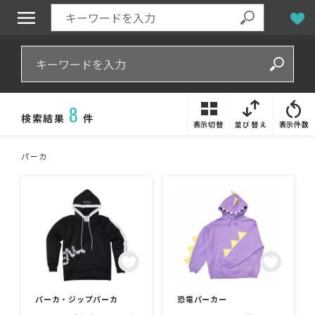
8
検索結果
件
表示切替
並び替え
表示件数
パーカ
パーカ・ジップパーカ
恐竜パーカー