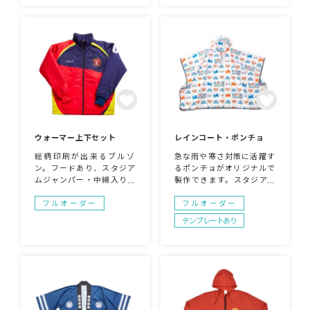
部分には、オリジナルデザ
や、キャラクターグッズと
インのチャームが製作可
しての相性◎
能。チームロゴやオリジナ
ルマークをチャームにすれ
ば、唯一無二の応援スタイ
ルが完成します！観戦やイ
ベントはもちろん、普段の
カジュアルスタイルにも取
り入れて、気分を盛り上げ
ましょう♪※チェーンはお
好きなカラーをお選びいた
だけます。
ウォーマー上下セット
レインコート・ポンチョ
総柄印刷が出来るブルゾ
急な雨や寒さ対策に活躍す
ン。フードあり、スタジア
るポンチョがオリジナルで
ムジャンパー・中綿入りな
製作できます。スタジアム
ど様々な仕様が可能です、
観戦・野外でのコンサート
お気軽にお問い合わせ下さ
やフェス・アウトドア等の
フルオーダー
フルオーダー
い。部活・スポーツチー
イベント用にも大人気！巾
テンプレートあり
ム・ジム等のユニフォーム
着付きなので、使わないと
にも最適です。上下セット
きには小さく収納可能。持
はもちろん、アウターだ
ち運びにも便利です。
け、ボトムだけというご注
文も可能です。サンプルと
同型であればデザイン変更
可能、サイズはジュニア～
XLまで取扱いございます。