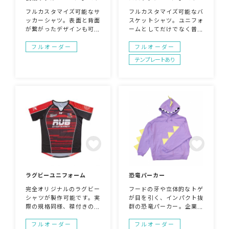
フルカスタマイズ可能なサ
フルカスタマイズ可能なバ
ッカーシャツ。表面と背面
スケットシャツ。ユニフォ
が繋がったデザインも可能
ームとしてだけでなく普段
で、襟の色から袖まで自由
のファッションアイテムと
に製作可能です。チームの
してもご利用いただけるア
フルオーダー
フルオーダー
オリジナルユニフォームを
イテムです。色も自由に決
テンプレートあり
お考えの方にぴったりで
められるのでデザインやア
す。圧倒的な通気性で着や
イデアでかっこいいユニフ
すさも抜群！
ォームが出来上がります！
ラグビーユニフォーム
恐竜パーカー
完全オリジナルのラグビー
フードの牙や立体的なトゲ
シャツが製作可能です。実
が目を引く、インパクト抜
際の規格同様、襟付きのデ
群の恐竜パーカー。企業の
ザインで機能性抜群のドラ
販促グッズやキャンペー
イ生地仕様です。応援用の
ン、イベント用アイテムと
フルオーダー
フルオーダー