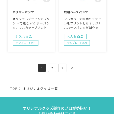
ボクサーパンツ
総柄ハーフパンツ
オリジナルデザインでプリ
フルカラーで総柄のデザイ
ント可能なボクサーパン
ンをプリントしたオリジナ
ツ。フルカラープリント可
ルハーフパンツが制作でき
能なのでデザインの自由度
ます。既製品にプリントす
MAXです！ポリエステル素
るのとは異なり、プリント
名入れ商品
名入れ商品
材ならではの肌触りと通気
範囲にこだわらず大胆にデ
テンプレートあり
テンプレートあり
性がアンダーウェアの相性
ザインを表現可能。100枚
も〇 アパレルショップの販
からフルオーダーOK！夏
売アイテムやフェス・ライ
に人気のアイテムです。
ブなどの物販でも人気のア
イテムです！
＞
1
2
3
TOP
オリジナルグッズ一覧
オリジナルグッズ製作のプロが勢揃い！
お問い合わせはこちら