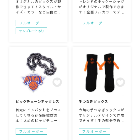
オリジナルのソックスが製
トレンドのホッケーシャツ
作できます！スタイル・サ
がオリジナルで製作できま
イズ・カラーなど自由に製
す！全面フルカラーでデザ
作可能。平編タイプ以外に
インの制限なく、フードや
刺繍でワンポイントをつけ
襟、裾にも自由に表現可能
フルオーダー
フルオーダー
ることも可能。100足から
です！ゆったりしたオーバ
テンプレートあり
製作可能なのでイベントグ
ーサイズで、チームのオリ
ッズやキャラクターグッズ
ジナルユニフォームや、ス
としても最適。オリジナル
ポーツイベント・フェス等
デザインでどこにもないソ
のオリジナルウェアにおす
ックスを作ってみません
すめです！
か。
ビッグチェーンネックレス
手つなぎソックス
首元にインパクトをプラス
今旬の手つなぎソックスが
してくれる存在感抜群の一
オリジナルデザインで作成
本！太めのビッグチェーン
できます！手の部分を近づ
が大胆に輝き、スタイル全
けるとピタッとくっつく瞬
体を一気に華やかに演出し
間がかわいすぎるアイテム
フルオーダー
フルオーダー
てくれます。さらにトップ
です！アーティストグッズ