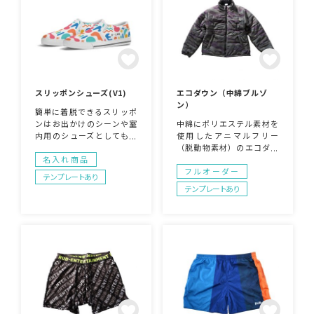
スリッポンシューズ(V1)
エコダウン（中綿ブルゾ
ン）
簡単に着脱できるスリッポ
ンはお出かけのシーンや室
中綿にポリエステル素材を
内用のシューズとしても幅
使用したアニマルフリー
広いシーンで使用できま
（脱動物素材）のエコダウ
す！プリント箇所がソール
ンです。水鳥の羽毛を使用
名入れ商品
以外のほぼ全面となってお
していないので環境にも優
フルオーダー
テンプレートあり
りますので、デザインの配
しく、保温性・透湿性もご
テンプレートあり
置もソールカラーはホワイ
ざいます。全面フルカラー
ト・ブラックからお選びい
でプリントできるのでデザ
ただけます。
インも自由自在！アパレル
ショップのオリジナルウェ
アや、アーティストグッ
ズ、スタッフウェアとして
も幅広くご活用いただけま
す。