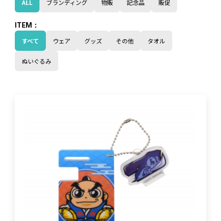
ALL
ブランディング
物販
記念品
販促
すべて
ウェア
グッズ
その他
タオル
ぬいぐるみ