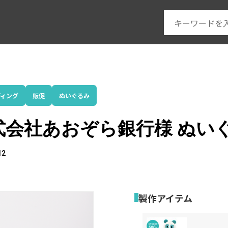
ディング
販促
ぬいぐるみ
式会社あおぞら銀行様 ぬい
12
製作アイテム