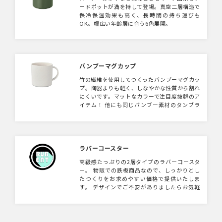
ードポットが満を持して登場。真空二層構造で
保冷保温効果も高く、長時間の持ち運びも
OK。幅広い年齢層に合う6色展開。
バンブーマグカップ
竹の繊維を使用してつくったバンブーマグカッ
プ。陶器よりも軽く、しなやかな性質から割れ
にくいです。マットなカラーで注目度抜群のア
イテム！ 他にも同じバンブー素材のタンブラ
ー（Mサイズ・Lサイズ）があります。 ※2021
年07月にホワイトの色味が変更となりまし
た。 更新日：2024年6月
ラバーコースター
高級感たっぷりの2層タイプのラバーコースタ
ー。 物販での鉄板商品なので、しっかりとし
たつくりをお求めやすい価格で提供いたしま
す。 デザインでご不安がありましたらお気軽
にご連絡ください。