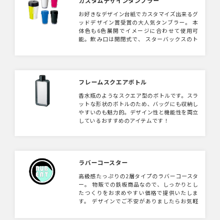
カスタムデザインタンブラー
お好きなデザイン台紙でカスタマイズ出来るグ
ッドデザイン賞受賞の大人気タンブラー。 本
体色も6色展開でイメージに合わせて使用可
能。飲み口は開閉式で、 スターバックスのト
ールサイズと同様の量が入り、コーヒーや紅茶
を飲むのに最適サイズ。 250ml、350ml、
500mlの3サイズございます。
フレームスクエアボトル
香水瓶のようなスクエア型のボトルです。スラ
ットな形状のボトルのため、バッグにも収納し
やすいのも魅力的。デザイン性と機能性を両立
しているおすすめのアイテムです！
ラバーコースター
高級感たっぷりの2層タイプのラバーコースタ
ー。 物販での鉄板商品なので、しっかりとし
たつくりをお求めやすい価格で提供いたしま
す。 デザインでご不安がありましたらお気軽
にご連絡ください。