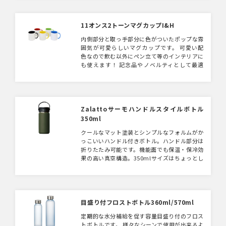
11オンス2トーンマグカップI&H
内側部分と取っ手部分に色がついたポップな雰
囲気が可愛らしいマグカップです。 可愛い配
色なので飲む以外にペン立て等のインテリアに
も使えます！ 記念品やノベルティとして最適
のアイテムです。 フルカラー印刷なのでデザイ
ンも自由自在。目をひくマグカップ製作いかが
でしょうか。
Zalattoサーモハンドルスタイルボトル
350ml
クールなマット塗装とシンプルなフォルムがか
っこいいハンドル付きボトル。ハンドル部分は
折りたたみ可能です。機能面でも保温・保冷効
果の高い真空構造。350mlサイズはちょっとし
たお出かけに便利。ノベルティはもちろん物販
グッズにおすすめのアイテムです。500mlサイ
ズのご用意もございます。
目盛り付フロストボトル360ml/570ml
定期的な水分補給を促す容量目盛り付のフロス
トボトルです。 様々なシーンで使用が出来るよ