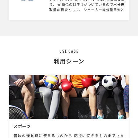
う、ml単位の目盛りがついているので水分摂
取量の目安として、 シェーカー等分量目安と
しても使用可能です。 色はクリア、ピンク、ブ
ルー、グリーンの淡い色合いの4色展開、サイ
ズは持ち運びやすさを考慮した360mlと570ml
の 2サイズ展開となっています。 スポーツジム
の入会特典や健康関連イベントのノベルティな
どにオススメです。
USE CASE
利用シーン
スポーツ
普段の運動時に使えるものから 応援に使えるものまでさま