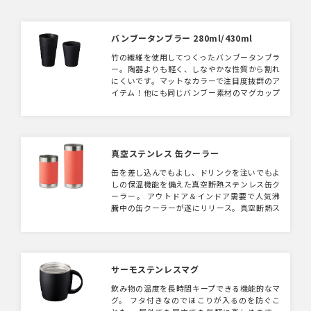
バンブータンブラー 280ml/430ml
竹の繊維を使用してつくったバンブータンブラ
ー。陶器よりも軽く、しなやかな性質から割れ
にくいです。マットなカラーで注目度抜群のア
イテム！他にも同じバンブー素材のマグカップ
があります。 ※2021年07月にホワイトの色味
が変更となりました。
真空ステンレス 缶クーラー
缶を差し込んでもよし、ドリンクを注いでもよ
しの保温機能を備えた真空断熱ステンレス缶ク
ーラー。 アウトドア＆インドア需要で人気沸
騰中の缶クーラーが遂にリリース。真空断熱ス
テンレス構造で保温機能抜群の缶クーラーが6
色×2サイズ展開。あらゆるシーンにマッチす
る、高級感のあるカラーバリエーションにこだ
わりました。缶をしっかりホールドし、飲み口
をスッキリさせた使い勝手にもアプローチした
サーモステンレスマグ
商品は、オールシーズン大活躍！カラー塗装部
飲み物の温度を長時間キープできる機能的なマ
分には、ざらっとした質感の「パウダーコーデ
グ。 フタ付きなのでほこりが入るのを防ぐこ
ィング」を採用したことで、マットで高級感も