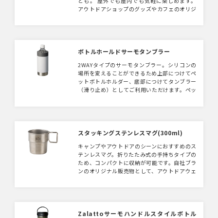
とも。 屋外でも屋内でも気軽に楽しめます。
抜群。オリジナルグッズとして大活躍すること
アウトドアショップのグッズやカフェのオリジ
間違いなし！ ※本製品はなくなり次第廃盤と
ナルグッズとしてもおすすめです。
させていただきます。
ボトルホールドサーモタンブラー
2WAYタイプのサーモタンブラー。シリコンの
場所を変えることができるため上部につけてペ
ットボトルホルダー、底部につけてタンブラー
（滑り止め）としてご利用いただけます。ペッ
トボトルは市販の500〜550mlまで対応。様々
な形状のペットボトルをピッタリ固定できま
す。ステンレス真空2層なので結露しないため
水滴でバッグや机を濡らす心配なくご使用いた
だけます。 加工は回転シルクのため広範囲に
スタッキングステンレスマグ(300ml)
印刷可能。食品業界のノベルティや、アウトド
キャンプやアウトドアのシーンにおすすめのス
アグッズの物販などにおすすめのアイテムで
テンレスマグ。折りたたみ式の手持ちタイプの
す。 缶タイプもございます。
ため、コンパクトに収納が可能です。自社ブラ
ンのオリジナル販売物として、アウトドアウェ
アイベントのノベルティとしてもおすすめで
す。
Zalattoサーモハンドルスタイルボトル