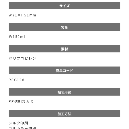
サイズ
W71×H51mm
容量
約150ml
素材
ポリプロピレン
商品コード
REG106
梱包形態
PP透明袋入り
加工方法
シルク印刷
フルカラー印刷