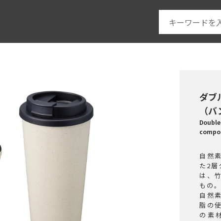
ダブ
（バ
Double
comp
自然
た2
は、
もの
自然
脂の
の素