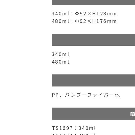
340ml：Φ92×H128mm
480ml：Φ92×H176mm
340ml
480ml
PP、バンブーファイバー他
商
TS1697：340ml