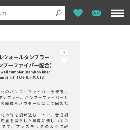
9
ルウォールタンブラー
ンブーファイバー配合）
 wall tumbler (Bamboo fiber
ound)（オリジナル・名入れ）
素材のバンブーファイバーを使用し
層タンブラー。バンブーファイバーと
竹の繊維をパウダー状にして固めた
。
素材の竹を混ぜ込むことで、合成樹
使用量を減らした環境に優しいエコ
材です。プラスチックのように軽