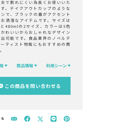
丈夫で割れにくい為長くお使いいた
ます。テイクアウトカップのような
インで、ブラックの蓋がアクセント
りお洒落なアイテムです。サイズは
mlと480mlの2サイズ、カラーは5色
とかわいいからおしゃれなデザイン
演出可能です。食品業界のノベルテ
アーティスト物販にもおすすめの商
す。
格
商品情報
利用シーン
この商品を問い合わせる
する