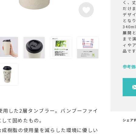
く、
だけ
デザ
とな
340
展開
まで
ィや
品で
参考価
使用した2層タンブラー。バンブーファイ
にして固めたもの。
シェア
合成樹脂の使用量を減らした環境に優しい