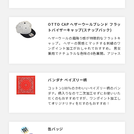
出来ます。 アジャスター部分も色付きで、アク
ティブな屋外のイベントだけでなくショップの
ギフトにも活用出来る便利アイテム。 ウール
素材のものもございます。
OTTO CAP ヘザーウールブレンド フラッ
トバイザーキャップ(スナップバック)
ヘザーウールの霜降り感が特徴的なフラットキ
ャップ。 ヘザーの質感とマッチする刺繍のワ
ンポイント加工がおしゃれでおすすめ。 男女
兼用でナチュラルな色味の8色展開。アジャス
ター付きなのでサイズ調整も楽々。
バンダナ ぺイズリー柄
コットン100％のかわいいペイズリー柄のバン
ダナ。柄入りなので二次加工せずにお使いいた
だくのもおすすめですが、ワンポイント加工し
てオリジナリティをだすのもおすすめ！
缶バッジ