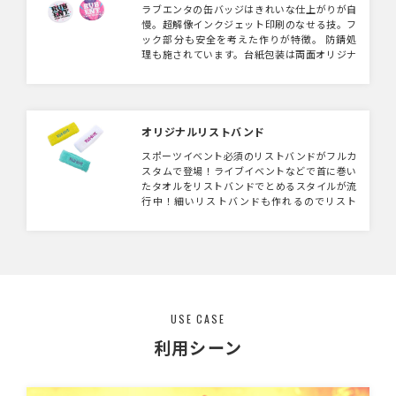
ラブエンタの缶バッジはきれいな仕上がりが自
慢。超解像インクジェット印刷のなせる技。フ
ック部分も安全を考えた作りが特徴。 防錆処
理も施されています。台紙包装は両面オリジナ
ル印刷が可能で個別包装しているのですぐに販
売可能です。 同じ材質でマグネット・キーホ
ルダーも取り扱いございます。
オリジナルリストバンド
スポーツイベント必須のリストバンドがフルカ
スタムで登場！ライブイベントなどで首に巻い
たタオルをリストバンドでとめるスタイルが流
行中！細いリストバンドも作れるのでリスト
バンドの太さにこだわりのある方必見です！
USE CASE
利用シーン