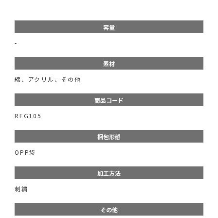
容量
-
素材
綿、アクリル、その他
商品コード
REG105
梱包形態
OPP袋
加工方法
刺繍
その他