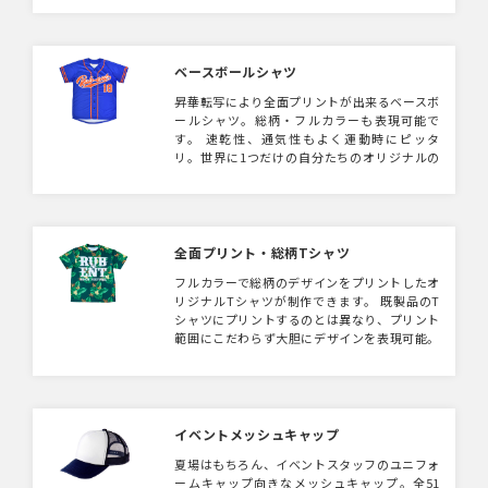
ります！
ベースボールシャツ
昇華転写により全面プリントが出来るベースボ
ールシャツ。総柄・フルカラーも表現可能で
す。 速乾性、通気性もよく運動時にピッタ
リ。世界に1つだけの自分たちのオリジナルの
ユニフォームを！ スポーツチームユニフォー
ムのほか、展示会でのスタッフユニフォーム、
アーティストの物販ウェアとしてもおすすめで
す。
全面プリント・総柄Tシャツ
フルカラーで総柄のデザインをプリントしたオ
リジナルTシャツが制作できます。 既製品のT
シャツにプリントするのとは異なり、プリント
範囲にこだわらず大胆にデザインを表現可能。
100枚からフルオーダーOK。 キャラクターを
大きくプリントするデザインや、総柄・グラデ
ーション・マーブル調のデザインがおすすめ。
生地もメッシュタイプ・コットンのような触り
心地のタイプなど選択可能です。
イベントメッシュキャップ
夏場はもちろん、イベントスタッフのユニフォ
ームキャップ向きなメッシュキャップ。全51