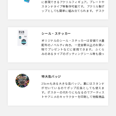
に表現できるアクリルフィギュア。プレートや
スタンドタイプ等製作可能です。 アクリル製ポ
ップとしても簡単に組み立てられます。 デスク
やブースのワンポイントに。フルカラーでプリ
ントでき、イラストの雰囲気を完全再現、立体
感を楽しめるアクリル製スタンドフィギュアで
す。 台座・ネームプレートなどのパーツも自由
にデザイン可能。プレート込みのセットで納品
シール・ステッカー
するのでプレゼントやイベント販売時に便利で
オリジナルのシール・ステッカーは安価で大量
す。 デザインのアイデアでケースを作成した
配布のノベルティ向き。 一定金額以上のお買い
り、ステージを再現したりと自由度MAX！
物でプレゼントなどに使用できます。 ふくら
みのあるタイプのポッティングシール等も扱っ
ていますので、デザインをお送りいただきこち
らで形状等ご提案可能です。
特大缶バッジ
25cmもある大きな缶バッジ。裏にはスタンド
が付いているのでポップ広告としても使えま
す。ポスターの代わりにもなるのでアーティス
トやアニメのキャラクターを印刷して物販商品
にも最適なグッズです。