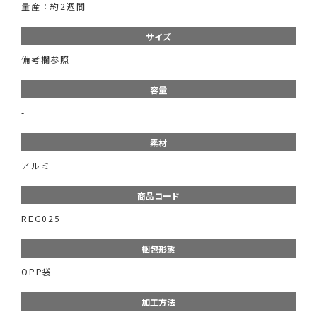
量産：約2週間
サイズ
備考欄参照
容量
-
素材
アルミ
商品コード
REG025
梱包形態
OPP袋
加工方法