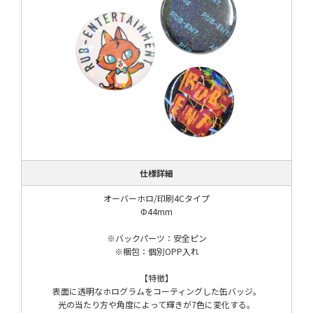
仕様詳細
オーバーホロ/印刷4Cタイプ
Φ44mm
※バックパーツ：安全ピン
※梱包：個別OPP入れ
【特徴】
表面に透明なホログラムをコーティングした缶バッジ。
光の当たり方や角度によって輝きが7色に変化する。