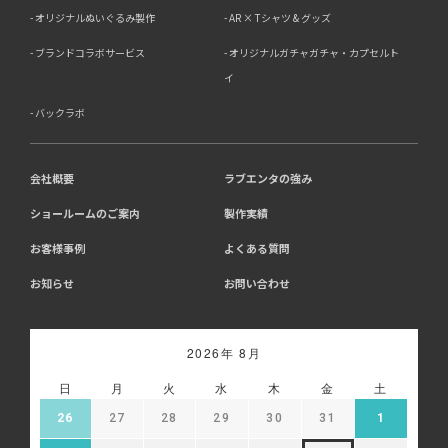
オリジナルぬいぐるみ製作
AR × Tシャツ & グッズ
ブランドコラボサービス
オリジナルガチャガチャ・カプセルト
イ
バックラボ
会社概要
ラブエンタの強み
ショールームのご案内
製作実績
お客様事例
よくある質問
お知らせ
お問い合わせ
2026年 8月
日
月
火
水
木
金
土
26
27
28
29
30
31
1