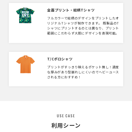
リエステル100％を使用しているため、さらっ
とした着心地と、メッシュ仕様の通気性の良さ
全面プリント・総柄Tシャツ
は夏の暑い季節にもぴったりなTシャツです。
フルカラーで総柄のデザインをプリントしたオ
リジナルTシャツが制作できます。 既製品のT
シャツにプリントするのとは異なり、プリント
範囲にこだわらず大胆にデザインを表現可能。
100枚からフルオーダーOK。 キャラクターを
大きくプリントするデザインや、総柄・グラデ
ーション・マーブル調のデザインがおすすめ。
生地もメッシュタイプ・コットンのような触り
心地のタイプなど選択可能です。
T/Cポロシャツ
プリントがすっきり映えるポケット無し！適度
な厚みがあり型崩れしにくいのでヘビーユース
される方におすすめ！
USE CASE
利用シーン