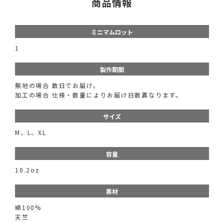
商品情報
ミニマムロット
1
製作期間
無地の場合 数日でお届け。
加工の場合 仕様・数量によりお届け日数異なります。
サイズ
M、L、XL
容量
10.2oz
素材
綿100%
天竺