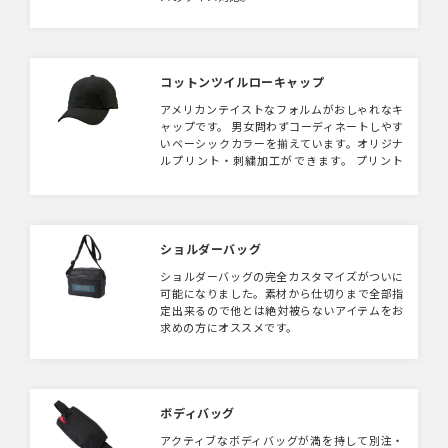
コットンツイルローキャップ
アメリカンテイストなフォルムがおしゃれなキ
ャップです。 男女問わずコーディネートしやす
いベーシックカラーを揃えています。オリジナ
ルプリント・刺繍加工ができます。 プリント
はもちろん、ワンポイントの刺繍を入れてもお
しゃれ。後ろ姿もアジャスターの金具の質感が
かっこよく抜かりなし。 同型でデニム生地タ
イプもご用意しております。
ショルダーバッグ
ショルダーバッグの完全カスタマイズがついに
可能になりました。素材から仕切りまで全部指
定出来るので他とは絶対被らないアイテムをお
求めの方にオススメです。
ボディバッグ
アクティブなボディバッグが満を持して別注・