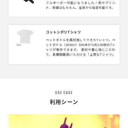
フルオーダー可能になりました！色やプリン
ト、刺繍はもちろん、生地から指定可能です。
コットンポリTシャツ
ペットボトルを再利用してできたTシャツ。ペ
ットボトル（500ml）800本から約100枚のTシ
ャツが製作できます。 素材や着心地にこだわ
り、長期間着用いただける「上質なTシャツ」
生地の毛羽立ちも少なく、再現性の高いプリン
トにも適しています。 リサイクルに特化した
アイテムをお探しの方にぴったりです。 ※全て
の「製造工程」において、国際的な認証機関に
よる検証を行い、承認を受けた工場で生産して
います。
USE CASE
利用シーン