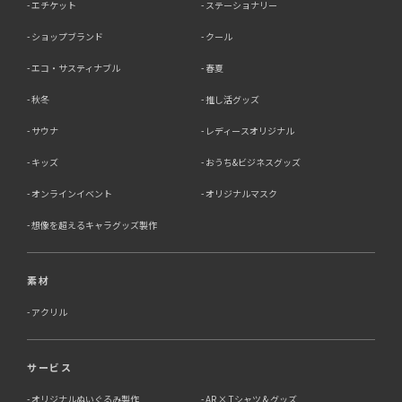
エチケット
ステーショナリー
ショップブランド
クール
エコ・サスティナブル
春夏
秋冬
推し活グッズ
サウナ
レディースオリジナル
キッズ
おうち&ビジネスグッズ
オンラインイベント
オリジナルマスク
想像を超えるキャラグッズ製作
素材
アクリル
サービス
オリジナルぬいぐるみ製作
AR × Tシャツ & グッズ