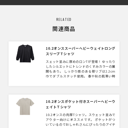
RELATED
関連商品
10.2オンススーパーヘビーウェイトロング
スリーブＴシャツ
スェット並みに厚めのロンTが登場！ ゆったり
したシルエットにトレンドのくすみカラーの展
開もあり。 しっかり感のある襟リブは2.2cm
巾でダブルステッチ使用。 春や秋の肌寒い時
期にとても重宝しそうなロンTです。 同じ10.2
オンスでTシャツ、ポケットTシャツ、モック
ネックTシャツの展開もございます。 コンサー
トグッズやショップのオリジナルTシャツとし
ていかがでしょうか？
10.2オンスポケット付きスーパーヘビーウ
ェイトＴシャツ
10.2オンスの肉厚Tシャツ。スウェット並みで
アウター向けにオススメです。 ポケットがつ
いているのでおしゃれさんにぴったりのアイテ