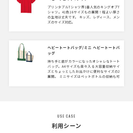
プリンタブルTシャツ界1番人気のキングオブT
シャツ。41色16サイズもの展開！程よい厚さ
の生地は丈夫です。 キッズ、レディース、メン
ズのサイズ対応。
ヘビートートバッグ/ミニ ヘビートートバ
ッグ
持ち手と底がカラーになったオシャレなトート
バッグ。A4サイズも楽々入る大容量収納サイ
ズとちょっとしたお出かけに便利なサイズの2
展開。 ミニサイズはペットボトルの収納も可
能！中央にポケットがありとっても便利。サイ
ズ違いで持つのもおすすめです！
USE CASE
利用シーン