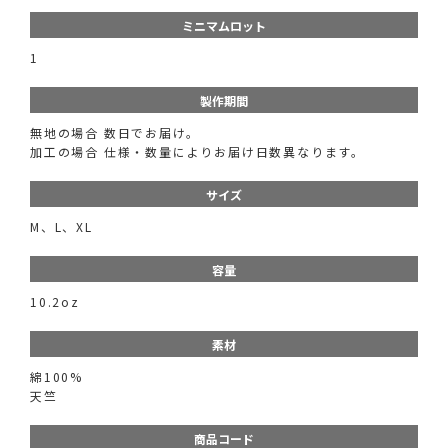
ミニマムロット
1
製作期間
無地の場合 数日でお届け。
加工の場合 仕様・数量によりお届け日数異なります。
サイズ
M、L、XL
容量
10.2oz
素材
綿100%
天竺
商品コード