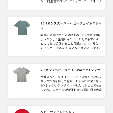
ム。 同生地でロンT、Tシャツ、モックネック
Tシャツの展開もございます。
10.2オンススーパーヘビーウェイトＴシャ
ツ
業界初の10.2オンスの厚手のTシャツが登場。
しっかりした生地はインナーとしてもアウター
としても大活躍すること間違いなし。 夏は中
にインナーを着たくない方にオススメです。
同じ10.2オンスでロンT、ポケットTシャツ、
モックネックTシャツの展開もございます。
5.6オンスヘビーウェイトVネックTシャツ
定番のヘビーウェイトＴシャツの深すぎないＶ
ネックが満を持して登場。おしゃれに来こなせ
るVネックはワンポイントを入れるととてもお
しゃれ。カラーも6色展開なので同じ柄で色違
いのTシャツを作るのもgood！
ヘビーウェイトTシャツ