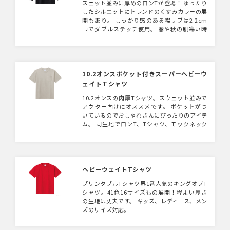
スェット並みに厚めのロンTが登場！ ゆったり
したシルエットにトレンドのくすみカラーの展
開もあり。 しっかり感のある襟リブは2.2cm
巾でダブルステッチ使用。 春や秋の肌寒い時
期にとても重宝しそうなロンTです。 同じ10.2
オンスでTシャツ、ポケットTシャツ、モック
ネックTシャツの展開もございます。 コンサー
トグッズやショップのオリジナルTシャツとし
ていかがでしょうか？
10.2オンスポケット付きスーパーヘビーウ
ェイトＴシャツ
10.2オンスの肉厚Tシャツ。スウェット並みで
アウター向けにオススメです。 ポケットがつ
いているのでおしゃれさんにぴったりのアイテ
ム。 同生地でロンT、Tシャツ、モックネック
Tシャツの展開もございます。
ヘビーウェイトTシャツ
プリンタブルTシャツ界1番人気のキングオブT
シャツ。41色16サイズもの展開！程よい厚さ
の生地は丈夫です。 キッズ、レディース、メン
ズのサイズ対応。