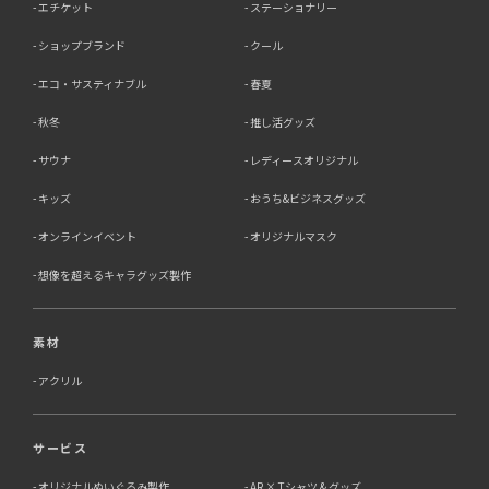
エチケット
ステーショナリー
ショップブランド
クール
エコ・サスティナブル
春夏
秋冬
推し活グッズ
サウナ
レディースオリジナル
キッズ
おうち&ビジネスグッズ
オンラインイベント
オリジナルマスク
想像を超えるキャラグッズ製作
素材
アクリル
サービス
オリジナルぬいぐるみ製作
AR × Tシャツ & グッズ