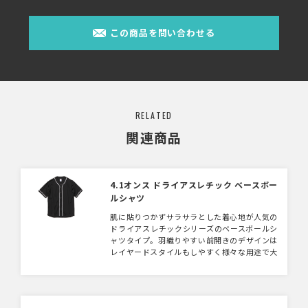
この商品を問い合わせる
RELATED
関連商品
4.1オンス ドライアスレチック ベースボー
ルシャツ
肌に貼りつかずサラサラとした着心地が人気の
ドライアスレチックシリーズのベースボールシ
ャツタイプ。羽織りやすい前開きのデザインは
レイヤードスタイルもしやすく様々な用途で大
活躍。Tシャツとは一味違う新鮮な印象とドラ
イシリーズ特有のキレイな発色も特長です。充
実のサイズとカラー展開でチームウェアやイベ
ントアイテムにも最適な1枚です。