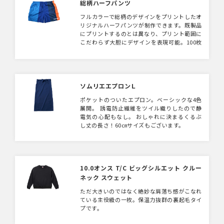
総柄ハーフパンツ
フルカラーで総柄のデザインをプリントしたオ
リジナルハーフパンツが制作できます。既製品
にプリントするのとは異なり、プリント範囲に
こだわらず大胆にデザインを表現可能。100枚
からフルオーダーOK！夏に人気のアイテムで
す。
ソムリエエプロンＬ
ポケットのついたエプロン。ベーシックな4色
展開。 誘電防止繊維をツイル織りしたので静
電気の心配もなし。 おしゃれに決まるくるぶ
し丈の長さ！60㎝サイズもございます。
10.0オンス T/C ビッグシルエット クルー
ネック スウェット
ただ大きいのではなく絶妙な肩落ち感がこなれ
ている主役級の一枚。保温力抜群の裏起毛タイ
プです。