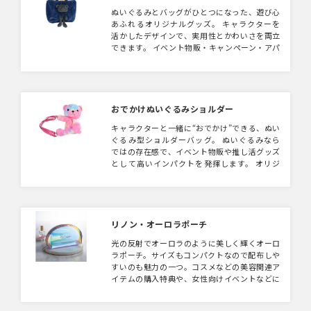
ぬいぐるみとバッグがひとつになった、遊び心
あふれるオリジナルグッズ。 キャラクターを
活かしたデザインで、実用性とかわいさを両立
できます。 イベント物販・キャンペーン・アパ
レルコラボなど、ファン心をくすぐるアイテム
としておすすめ。 サイズ・カラー・キャラク
ターデザインまで、オリジナル仕様で製作可能
です。
おでかけぬいぐるみショルダー
キャラクターと一緒に“おでかけ”できる、ぬい
ぐるみ型ショルダーバッグ。 ぬいぐるみなら
ではの存在感で、イベント物販や推し活グッズ
として高いインパクトを発揮します。 オリジ
ナルキャラクターや企業IPを再現でき、カラ
ー・形状・サイズも自由にカスタマイズ可能。
SNS映えするグッズとして、ファン向け販促や
限定アイテムにもおすすめです。
リノン・オーロラポーチ
光の反射でオーロラのように美しく輝くオーロ
ラポーチ。サイズもコンパクトなので配布しや
すいのも魅力の一つ。コスメなどの美容関連ア
イテムの購入特典や、女性向けイベントなどに
も特にオススメのノベルティグッズです。