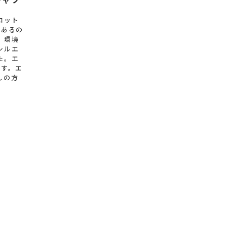
コット
があるの
。環境
シルエ
た。エ
です。エ
しの方