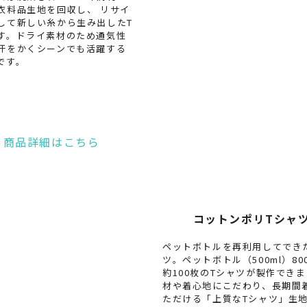
衣料品生地を回収し、 リサイ
して新しい糸から生み出したT
す。ドライ素材のため通気性
汗をかくシーンでも活躍する
です。
コットンポリTシャ
ペットボトルを再利用してでき
ツ。ペットボトル（500ml）80
約100枚のTシャツが製作でき
材や着心地にこだわり、長期間
ただける「上質なTシャツ」生