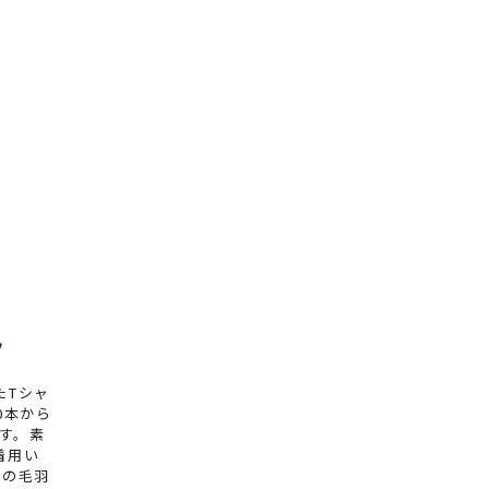
ツ
たTシャ
0本から
ます。素
着用い
地の毛羽