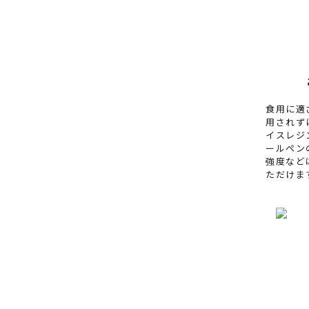
食用に適
用されず
イスレジ
ールペン
強度など
ただけま