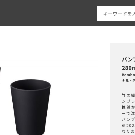
バン
280m
Bambo
ナル・
竹の
ンブ
性質
ーで
バン
※20
なり