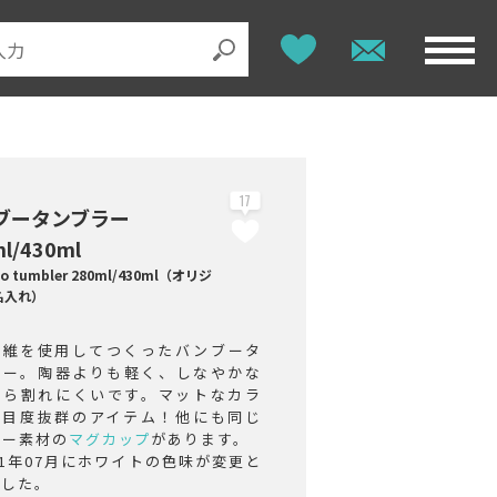
17
ブータンブラー
l/430ml
o tumbler 280ml/430ml（オリジ
名入れ）
繊維を使用してつくったバンブータ
ラー。陶器よりも軽く、しなやかな
から割れにくいです。マットなカラ
注目度抜群のアイテム！他にも同じ
ブー素材の
マグカップ
があります。
21年07月にホワイトの色味が変更と
ました。