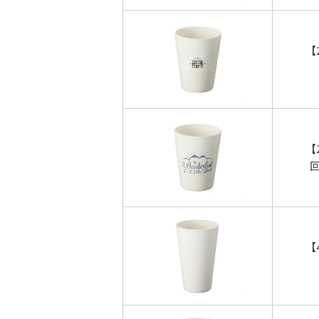
【
【
【