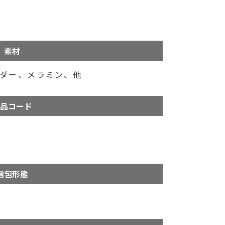
素材
ダー、メラミン、他
品コード
梱包形態