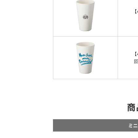
【
【
商
ミニ