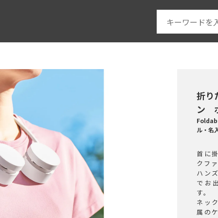
折り
ン 
Foldab
ル・名
首に
クフ
ハン
でお
す。
ネッ
属の