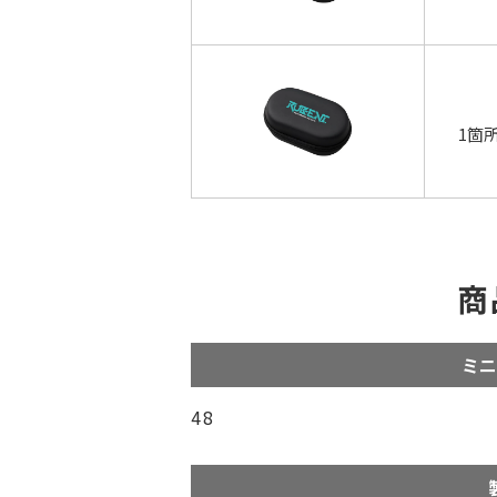
1箇
商
ミニ
48