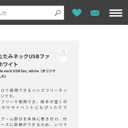
25
たたみネックUSBファ
ホワイト
le neck USB fan, white（オリジナ
入れ）
掛けて使用できるハンズフリーネッ
ァンです。
ズフリーで使用でき、両手が空くの
出かけやイベントにもぴったりで
クアーム部分を本体に巻き付け、付
ケースに収納ができるため、いつで