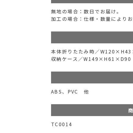
無地の場合：数日でお届け。
加工の場合：仕様・数量によりお
本体折りたたみ時／W120×H43
収納ケース／W149×H61×D9
ABS、PVC 他
商
TC0014