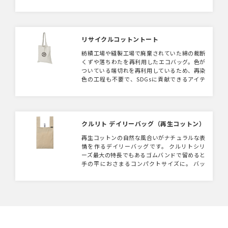
て収納でき、本体下部は生地部仕様なので、本
体下部から中身が飛び散る心配もこざいませ
ん。本体下部に単色からフルカラープリントま
で名入れが可能のため、キャラクターデザイン
や企業ロゴを入れることで社内ノベルティや、
リサイクルコットントート
販促物としても幅広く活用できるアイテムで
紡績工場や縫製工場で廃棄されていた綿の裁断
す。
くずや落ちわたを再利用したエコバッグ。色が
ついている端切れを再利用しているため、再染
色の工程も不要で、SDGsに貢献できるアイテ
ムです。社内のSDGsへの取り組みのノベルテ
ィとして、環境へ配慮した企画などの販促物に
もご活用いただけます。
クルリト デイリーバッグ（再生コットン）
再生コットンの自然な風合いがナチュラルな表
情を作るデイリーバッグです。 クルリトシリ
ーズ最大の特長でもあるゴムバンドで留めると
手の平におさまるコンパクトサイズに。 バッ
グの容量も十分なので、ランチタイムの持ち歩
きや、お買いものバッグとしても使いやすいサ
イズです。 カラーはナチュラルでベーシック
な４色展開です。 【再生コットンとは】 Ｔシ
ャツなどの縫製品を生産する工程で出た本来廃
棄となる生地の端切れ等を集め、特殊な加工に
より再び生地として生まれ変わった素材です。