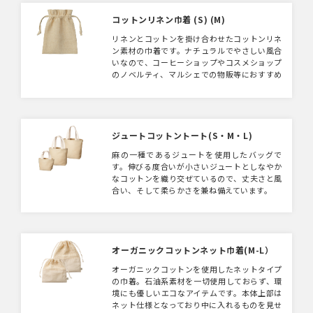
発展途上国の原料や製品を適正な価格で購入す
ることで、そのような国の人々の生活改善や自
コットンリネン巾着 (S) (M)
治るを支援する活動です。 当製品に使用され
リネンとコットンを掛け合わせたコットンリネ
ているコットンもフェアトレード認証生産者か
ン素材の巾着です。ナチュラルでやさしい風合
ら基準に従って調達された認証コットンです。
いなので、コーヒーショップやコスメショップ
▼国際フェアトレード認証コットンラベルと
のノベルティ、マルシェでの物販等におすすめ
は？ 国際フェアトレード認証ラベルは、その
です！
原料が生産されてから、輸出入、加工、製造工
程を経て「国際フェアトレード認証製品」とし
て完成品となるまでの各工程で、国際フェアト
レードラベル機構（Fairtrade
ジュートコットントート(S・M・L)
International）が定めた国際フェアトレード
基準が守られていることを証明するラベルで
麻の一種であるジュートを使用したバッグで
す。 つまり、この商品はフェアトレードだと
す。伸びる度合いが小さいジュートとしなやか
いう証明書や目印のような役割をしています。
なコットンを織り交ぜているので、丈夫さと風
合い、そして柔らかさを兼ね備えています。
オーガニックコットンネット巾着(M-L）
オーガニックコットンを使用したネットタイプ
の巾着。石油系素材を一切使用しておらず、環
境にも優しいエコなアイテムです。本体上部は
ネット仕様となっており中に入れるものを見せ