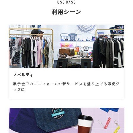
USE CASE
そのまま生地にすると不安定なで斑な模様にな
るので、タテ糸とヨコ糸を絶妙なバランスで配
利用シーン
色し、シャンブレーのようなナチュラルで掠れ
たような雰囲気のある生地に再生することに成
功しました。 タテ糸ヨコ糸の色の組み合わせ
を何度も繰り返し完成した自社開発生地となり
ます。 自然の風合いを生かすために再染色を
行っていないため、生産工程に置いても環境に
配慮されたテキスタイル生地となります。 ※
こちらの商品は生産過程で個々に誤差が生じや
すい商品となりますので、予めご了承下さい。
ノベルティ
展示会でのユニフォームや新サービスを盛り上げる販促グ
ッズに