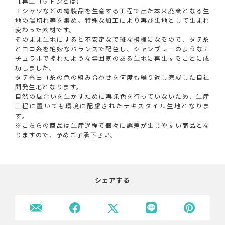
【再生コットンとは】
Ｔシャツなどの縫製品を生産する工程で出た本来廃棄となる生
地の端切れ等を集め、特殊な加工により再び生地として生まれ
変わった素材です。
そのまま生地にすると不安定なで斑な模様になるので、タテ糸
とヨコ糸を絶妙なバランスで配色し、シャンブレーのようなナ
チュラルで掠れたような雰囲気のある生地に再生することに成
功しました。
タテ糸ヨコ糸の色の組み合わせを何度も繰り返し完成した自社
開発生地となります。
自然の風合いを生かすために再染色を行っていないため、生産
工程に置いても環境に配慮されたテキスタイル生地となりま
す。
※こちらの商品は生産過程で個々に誤差が生じやすい商品とな
りますので、予めご了承下さい。
シェアする