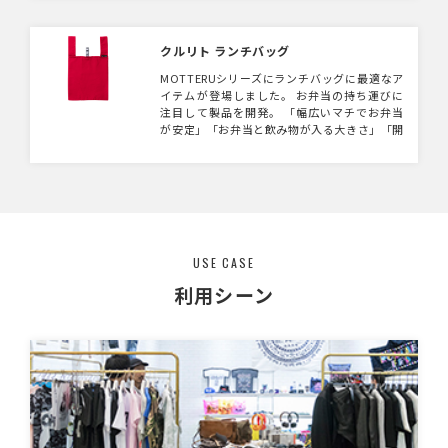
り、500ml缶を8本収納できるサイズとなって
おります。 お弁当入れからちょっとしたお買
い物まで、さまざまなシーンで活躍するバッグ
クルリト ランチバッグ
幅広い用途でお使いいただけます。 キャンペ
MOTTERUシリーズにランチバッグに最適なア
ーンでのプレゼント品やスーパーなどのオリジ
イテムが登場しました。 お弁当の持ち運びに
ナルエコバッグなど幅広くご提案頂けます。
注目して製品を開発。 「幅広いマチでお弁当
が安定」「お弁当と飲み物が入る大きさ」「開
口部が広くて取り出しやすい」というランチに
便利な3つの特徴を備えています。 コンビニエ
ンスストアなどでレジ袋が有料化となり、お弁
当のテイクアウト用バッグのニーズが高まって
おります。 お弁当を平らに収納でき、開口部も
広く取り出しやすい設計は日々のお買い物に重
宝します。 また、クルリトシリーズの最大の特
USE CASE
徴であるゴムバンドがついており、未使用時に
はくるりと丸めてコンパクトな手のひらサイズ
利用シーン
にできます。 シワになりにくく洗濯可能な生
地ですので清潔に繰り返し使用が可能で、エコ
バッグとして常備したいアイテムです。 シルク
印刷はもちろん、熱転写印刷でのフルカラー名
入れも可能です。 キャンペーンのノベルティや
ポイント交換の記念品としてもらって嬉しい商
品です。