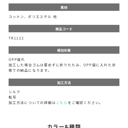
素材
コットン、ポリエステル 他
商品コード
TR1122
梱包形態
OPP袋れ
加工した場合ゴムは留めずに折りたたみ、OPP袋に入れた状
態での納品になります。
加工方法
シルク
転写
加工方法についての詳細は
こちら
をご確認ください。
カラー&種類