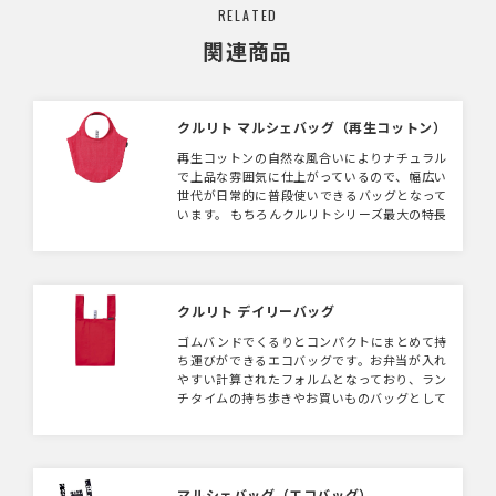
RELATED
関連商品
クルリト マルシェバッグ（再生コットン）
再生コットンの自然な風合いによりナチュラル
で上品な雰囲気に仕上がっているので、幅広い
世代が日常的に普段使いできるバッグとなって
います。 もちろんクルリトシリーズ最大の特長
でもあるゴムバンドが付いているので、くるく
るとたたんでコンパクトに持ち歩くことができ
ます。 肩に馴染むシルエットのくり手状ハン
ドルなので、使いやすさ、持ちやすさもばつぐ
んです。 カラーはナチュラルでベーシックな４
クルリト デイリーバッグ
色展開です。 【再生コットンとは】 Ｔシャツ
ゴムバンドでくるりとコンパクトにまとめて持
などの縫製品を生産する工程で出た本来廃棄と
ち運びができるエコバッグです。お弁当が入れ
なる生地の端切れ等を集め、特殊な加工により
やすい計算されたフォルムとなっており、ラン
再び生地として生まれ変わった素材です。 そ
チタイムの持ち歩きやお買いものバッグとして
のまま生地にすると不安定なで斑な模様になる
使いやすいサイズです。
ので、タテ糸とヨコ糸を絶妙なバランスで配色
し、シャンブレーのようなナチュラルで掠れた
ような雰囲気のある生地に再生することに成功
しました。 タテ糸ヨコ糸の色の組み合わせを
マルシェバッグ（エコバッグ）
何度も繰り返し完成した自社開発生地となりま