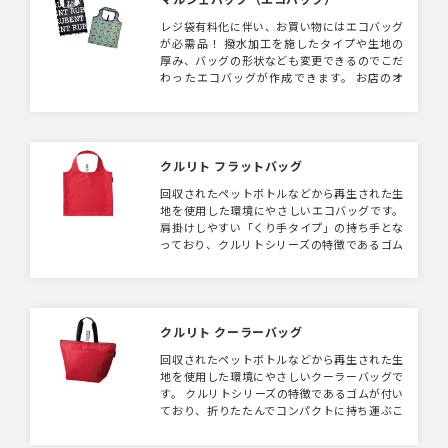
す。 自然の風合いを生かすために再染色を行
レジ袋有料化に伴い、お買い物にはエコバッグ
っていないため、生産工程に置いても環境に配
が必需品！ 撥水加工を施したタイプや生地の
慮されたテキスタイル生地となります。 ※こ
厚み、バッグの形状なども変更できるのでこだ
ちらの商品は生産過程で個々に誤差が生じやす
わったエコバッグが作成できます。 お店のオ
い商品となりますので、予めご了承下さい。
リジナルのエコバッグにいかがでしょうか。
※白ベースのデザインで製作をご希望の場合、
加工の特性上、本体に黒点がついてしまいま
す。あらかじめご了承いただいてのご対応とな
りますのでご注意ください
クルリト フラットバッグ
回収されたペットボトルなどから再生された生
地を使用した環境にやさしいエコバッグです。
肩掛けしやすい「くり手タイプ」の持ち手とな
っており、クルリトシリーズの特徴であるゴム
が付いているので、折りたたんでコンパクトに
持ち運ぶことが出来ます。スタンダードなフラ
ットタイプのバッグはお買い物から通勤・通学
時のサブバッグまで幅広く活躍するアイテムで
す。成約記念品からライブグッズなど、業種を
クルリト クーラーバッグ
問わずご提案頂けます。
回収されたペットボトルなどから再生された生
地を使用した環境にやさしいクーラーバッグで
す。 クルリトシリーズの特徴であるゴムが付い
ており、折りたたんでコンパクトに持ち運ぶこ
とが出来ます。 冷凍食品などをそのまま入れ
ることができるようにマチを広く設計してお