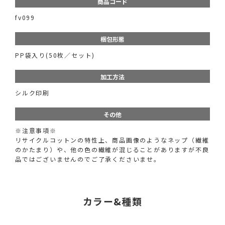
商品コード
fv099
梱包形態
PP袋入り(50枚／セット)
加工方法
シルク印刷
その他
※注意事項※
リサイクルコットンの特性上、商品画像のようなネップ（繊維
のかたまり）や、他の色の繊維が混じることがありますが不良
品ではございませんのでご了承くださいませ。
カラー&種類