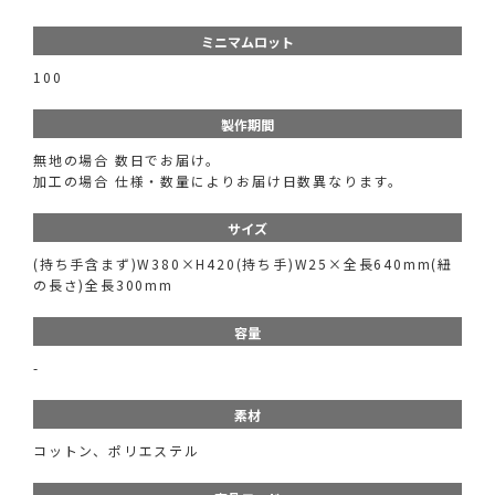
ミニマムロット
100
製作期間
無地の場合 数日でお届け。
加工の場合 仕様・数量によりお届け日数異なります。
サイズ
(持ち手含まず)W380×H420(持ち手)W25×全長640mm(紐
の長さ)全長300mm
容量
-
素材
コットン、ポリエステル