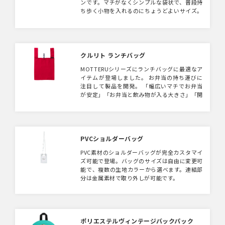
ンです。マチがなくシンプルな袋状で、普段持
ち歩く小物を入れるのにちょうどよいサイズ。
袋口スナップボタンがついており、中身が落ち
る心配もありません。
クルリト ランチバッグ
MOTTERUシリーズにランチバッグに最適なア
イテムが登場しました。 お弁当の持ち運びに
注目して製品を開発。 「幅広いマチでお弁当
が安定」「お弁当と飲み物が入る大きさ」「開
口部が広くて取り出しやすい」というランチに
便利な3つの特徴を備えています。 コンビニエ
ンスストアなどでレジ袋が有料化となり、お弁
当のテイクアウト用バッグのニーズが高まって
おります。 お弁当を平らに収納でき、開口部も
PVCショルダーバッグ
広く取り出しやすい設計は日々のお買い物に重
PVC素材のショルダーバッグが完全カスタマイ
宝します。 また、クルリトシリーズの最大の特
ズ可能で登場。バッグのサイズは自由に変更可
徴であるゴムバンドがついており、未使用時に
能で、複数の生地カラーから選べます。連結部
はくるりと丸めてコンパクトな手のひらサイズ
分は金属素材で取り外しが可能です。
にできます。 シワになりにくく洗濯可能な生
地ですので清潔に繰り返し使用が可能で、エコ
バッグとして常備したいアイテムです。 シルク
印刷はもちろん、熱転写印刷でのフルカラー名
入れも可能です。 キャンペーンのノベルティや
ポリエステルヴィンテージバックパック
ポイント交換の記念品としてもらって嬉しい商