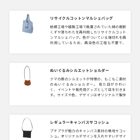
リサイクルコットンマルシェバッグ
紡績工場や縫製工場で廃棄されていた綿の裁断
くずや落ちわたを再利用したリサイクルコット
ンマルシェバッグ。色がついている端切れを再
利用しているため、再染色の工程も不要で、
SDGsに貢献できるアイテムです。社内のSDGs
への取り組みのノベルティとして、環境へ配慮
した企画などの販促物にもご活用いただけま
す。
ぬいぐるみシルエットショルダー
クマの顔のシルエットが特徴の、もこもこ素材
のぬいぐるみショルダー。 見た目がかわい
く、イベントや販売用グッズとして目を引きま
す。サイズや色、デザインはオリジナルで製作
可能。 企業やブランドのオリジナルグッズと
してご活用いただけます。
レギュラーキャンバスサコッシュ
プチプラが魅力のキャンバス素材の無地サコッ
シュ。オリジナルデザインを入れやすいデザイ