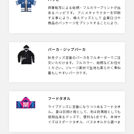
昇華転写による総柄・フルカラープリントが出
来るハッピです。 アニメキャラクターを印刷
する事により、萌えグッズとして 企業ロゴや
商品のパッケージをプリントすることにより、
展示会等で目を引くスタッフユニフォームとし
て ハッピはプリント面積が広いので、展示会
やイベントで目を引くこと間違いなしのアイテ
ムです。
パーカ・ジップパーカ
秋冬グッズ定番のパーカをフルオーダーでご注
文いただけます。フルカラー、総柄などお任せ
ください。ジャージ素材で生地も柔らかく重ね
着もしやすいパーカです。
フードタオル
ライブグッズに定番になりつつあるフードタオ
ル。 夏は日除け用として、冬は防寒用としても
使用出来るグッズで、便利な1点です。 本体サ
イズはスポーツタオル、バスタオルから選べま
す。