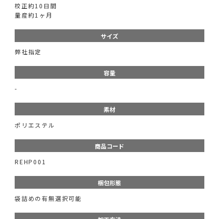
校正約10日間
量産約1ヶ月
サイズ
弊社指定
容量
-
素材
ポリエステル
商品コード
REHP001
梱包形態
袋詰めの有無選択可能