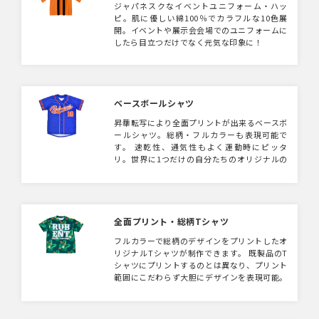
ジャパネスクなイベントユニフォーム・ハッ
ピ。肌に優しい綿100％でカラフルな10色展
開。イベントや展示会会場でのユニフォームに
したら目立つだけでなく元気な印象に！
ベースボールシャツ
昇華転写により全面プリントが出来るベースボ
ールシャツ。総柄・フルカラーも表現可能で
す。 速乾性、通気性もよく運動時にピッタ
リ。世界に1つだけの自分たちのオリジナルの
ユニフォームを！ スポーツチームユニフォー
ムのほか、展示会でのスタッフユニフォーム、
アーティストの物販ウェアとしてもおすすめで
す。
全面プリント・総柄Tシャツ
フルカラーで総柄のデザインをプリントしたオ
リジナルTシャツが制作できます。 既製品のT
シャツにプリントするのとは異なり、プリント
範囲にこだわらず大胆にデザインを表現可能。
100枚からフルオーダーOK。 キャラクターを
大きくプリントするデザインや、総柄・グラデ
ーション・マーブル調のデザインがおすすめ。