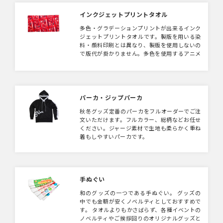
生地もメッシュタイプ・コットンのような触り
心地のタイプなど選択可能です。
インクジェットプリントタオル
多色・グラデーションプリントが出来るインク
ジェットプリントタオルです。製版を用いる染
料・顔料印刷とは異なり、製版を使用しないの
で版代が掛かりません。多色を使用するアニメ
系やグラフィックデザインがオススメです。
パーカ・ジップパーカ
秋冬グッズ定番のパーカをフルオーダーでご注
文いただけます。フルカラー、総柄などお任せ
ください。ジャージ素材で生地も柔らかく重ね
着もしやすいパーカです。
手ぬぐい
和のグッズの一つである手ぬぐい。 グッズの
中でも金額が安くノベルティとしておすすめで
す。 タオルよりもかさばらず、各種イベントの
ノベルティやご挨拶回りのオリジナルグッズと