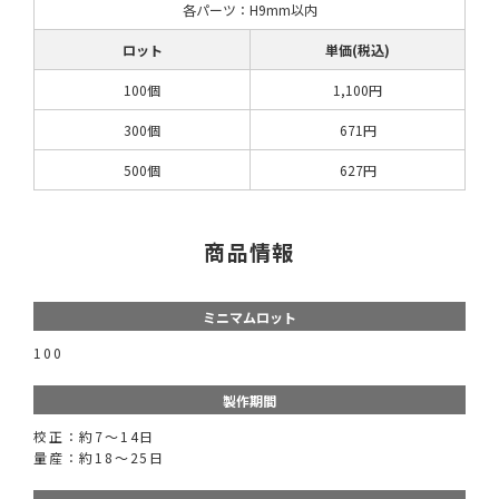
各パーツ：H9mm以内
ロット
単価(税込)
100個
1,100円
300個
671円
500個
627円
商品情報
ミニマムロット
100
製作期間
校正：約7～14日
量産：約18～25日