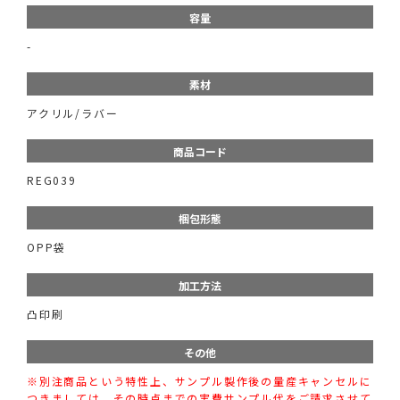
容量
-
素材
アクリル/ラバー
商品コード
REG039
梱包形態
OPP袋
加工方法
凸印刷
その他
※別注商品という特性上、サンプル製作後の量産キャンセルに
つきましては、その時点までの実費サンプル代をご請求させて