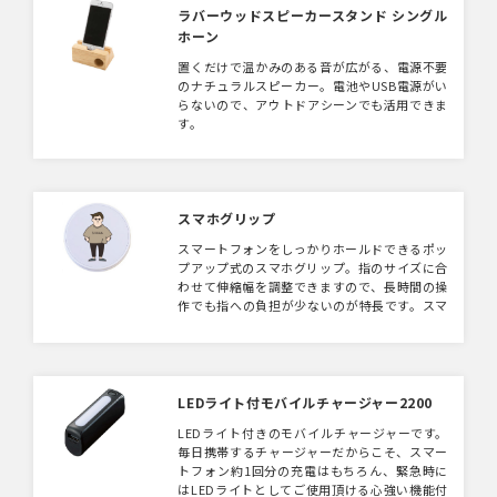
ラバーウッドスピーカースタンド シングル
ホーン
置くだけで温かみのある音が広がる、電源不要
のナチュラルスピーカー。電池やUSB電源がい
らないので、アウトドアシーンでも活用できま
す。
スマホグリップ
スマートフォンをしっかりホールドできるポッ
プアップ式のスマホグリップ。指のサイズに合
わせて伸縮幅を調整できますので、長時間の操
作でも指への負担が少ないのが特長です。スマ
ホスタンドにもなり、イヤホンのコードを巻き
付けて収納することもできる機能性も兼ね備え
ています。デザイン面はフルカラー対応のため
キャラクターや自社のロゴなど自由自在にデザ
インが可能です。キャラクターグッズとして、
LEDライト付モバイルチャージャー2200
社内ノベルティとして幅広くご活用いただけま
LEDライト付きのモバイルチャージャーです。
す。
毎日携帯するチャージャーだからこそ、スマー
トフォン約1回分の充電はもちろん、緊急時に
はLEDライトとしてご使用頂ける心強い機能付