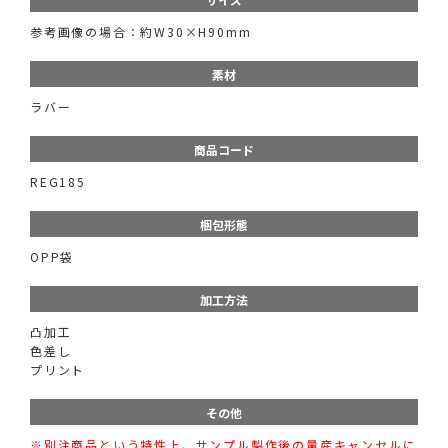
参考画像の場合：約W30×H90mm
素材
ラバー
商品コード
REG185
梱包形態
OPP袋
加工方法
凸加工
色差し
プリント
その他
※別注商品という特性上、サンプル製作後の量産キャンセルに