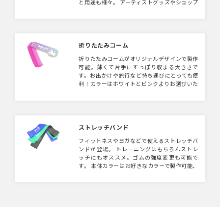
と用途も様々。 アーティストグッズやショップ
グッズとして目を引くアイテムになること間違
いなしです。
折りたたみコーム
折りたたみコームがオリジナルデザインで製作
可能。薄くて片手にすっぽり収まる大きさで
す。お出かけや旅行など持ち運びにとっても便
利！カラーはホワイトとピンクよりお選びいた
だけます。 キャラクターアイテムとしてはもち
ろん、化粧品関係のノベルティなどにも！
ストレッチバンド
フィットネスやヨガなどで使えるストレッチバ
ンドが登場。 トレーニングはもちろんストレ
ッチにもオススメ。ゴムの強度変更も可能で
す。 本体カラーはお好きなカラーで製作可能、
バンドにはシルクプリント可能なのでフィット
ネスクラブなどのロゴを入れてショップグッズ
としていかがでしょうか。