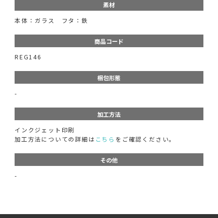
素材
本体：ガラス フタ：鉄
商品コード
REG146
梱包形態
-
加工方法
インクジェット印刷
加工方法についての詳細は
こちら
をご確認ください。
その他
-