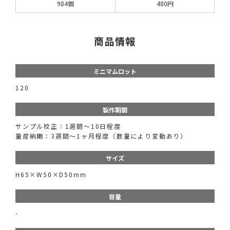
984個
480円
商品情報
ミニマムロット
120
製作期間
サンプル校正：1週間〜10日程度
量産納期：3週間〜1ヶ月程度（数量により変動あり）
サイズ
H65×W50×D50mm
容量
-