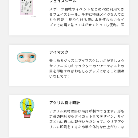
フェイスシール
スポーツ観戦やイベントなどのPRに利用でき
るフェイスシール。手軽に特殊メイクなんてこ
とも可能！ 貼り付ける際に水を使わないタイ
プでその場で貼ってはがせてとっても便利。 医
療用テープを使用しているためお子様でも安心
してご利用いただけます！
アイマスク
楽しめるグッズにアイマスクはいかがでしょう
か？アニメのキャラクターのやアーティストの
目を印刷すればおもしろグッズになること間違
いなしです！
アクリル掛け時計
アクリル素材の掛け時計が製作できます。形も
定番の円形からダイカットまでデザイン、サイ
ズともに自由に製作いただけます。クリアアク
リルに印刷をするため半立体的な仕上がりにな
ります。キャラクターグッズにはもってこいの
アイテムです。スタンドタイプのご用意もござ