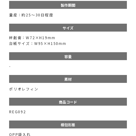
製作期間
量産：約25～30日程度
サイズ
絆創膏：W72×H19mm
台紙サイズ：W95×H150mm
容量
-
素材
ポリオレフィン
商品コード
REG092
梱包形態
OPP袋入れ