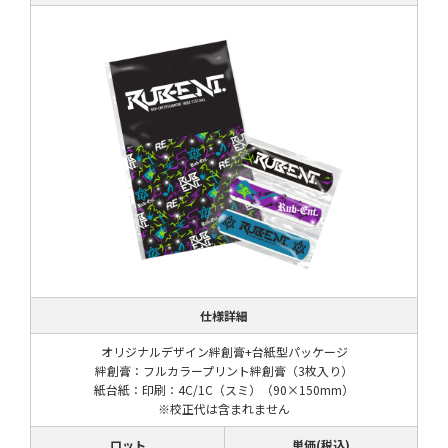
仕様詳細
オリジナルデザイン絆創膏+台紙型パッケージ
絆創膏：フルカラープリント絆創膏（3枚入り）
紙台紙：印刷：4C/1C（スミ）（90×150mm）
※校正代は含まれません
ロット
単価(税込)