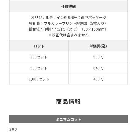
仕様詳細
オリジナルデザイン絆創膏+台紙型パッケージ
絆創膏：フルカラープリント絆創膏（5枚入り）
紙台紙：印刷：4C/1C（スミ）（90×150mm）
※校正代は含まれません
ロット
単価(税込)
300セット
990円
500セット
640円
1,000セット
400円
商品情報
ミニマムロット
300