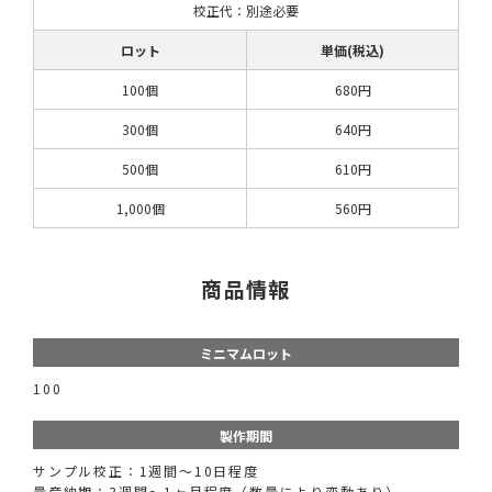
校正代：別途必要
ロット
単価(税込)
100個
680円
300個
640円
500個
610円
1,000個
560円
商品情報
ミニマムロット
100
製作期間
サンプル校正：1週間〜10日程度
量産納期：3週間〜1ヶ月程度（数量により変動あり）