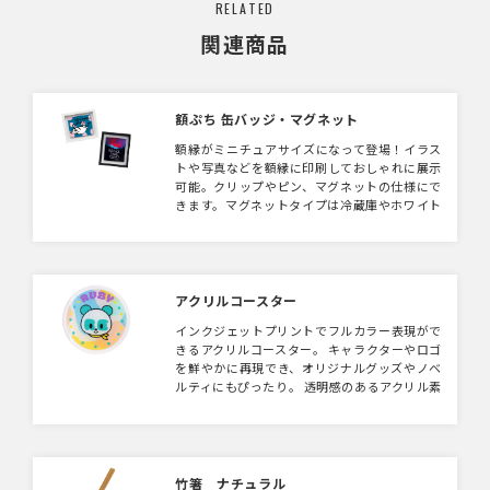
RELATED
関連商品
額ぷち 缶バッジ・マグネット
額縁がミニチュアサイズになって登場！イラス
トや写真などを額縁に印刷しておしゃれに展示
可能。クリップやピン、マグネットの仕様にで
きます。マグネットタイプは冷蔵庫やホワイト
ボードに貼っておしゃれに演出。イベントやキ
ャンペーンなどのPRグッズなど幅広くご利用い
ただけます。いろんなイラストをプリントして
コンプリートアイテムとしても！
アクリルコースター
インクジェットプリントでフルカラー表現がで
きるアクリルコースター。 キャラクターやロゴ
を鮮やかに再現でき、オリジナルグッズやノベ
ルティにもぴったり。 透明感のあるアクリル素
材で、デザインがきれいに映える人気アイテム
です。
竹箸 ナチュラル