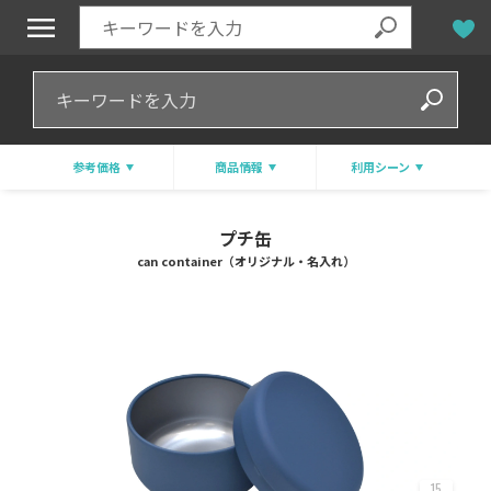
参考価格
商品情報
利用シーン
プチ缶
can container（オリジナル・名入れ）
15