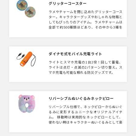
グリッターコースター
ラメやチャームを閉じ込めたグリッターコース
ター。キャラクターグッズやおしゃれな物販と
してもぴったりのアイテム。 ラメやチャームは
全部で約500種類ほどあり、その中から3種を
カスタムして入れることが可能。（3種カスタ
ムは1,000個〜のご対応） シリコンカバーも5
カラーよりお選びいただけます。 プリントし
たデザインとラメの組み合わせが目を引くアイ
テムです。
ダイナモ式モバイル充電ライト
ライトとスマホ充電の1台2役！回して蓄電、
ライトは点灯・点滅の2パターン切り替え。ス
マホ充電も可能な頼れる防災グッズです。
リバーシブルぬいぐるみネックピロー
リバーシブル仕様で、ネックピローからぬいぐ
るみに変形するユニークなオリジナルアイテ
ム。 移動時は実用的なネックピローとして、
使わない時はキャラクターぬいぐるみとして楽
しめます。 企業キャラクターやオリジナルデ
ザインで製作できるため、販促グッズや記念品