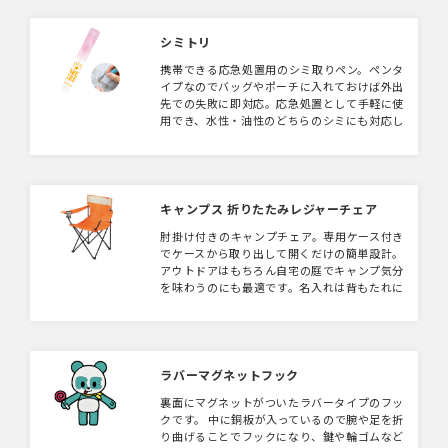
としても高いインパクトを発揮します。
シミトリ
携帯できる応急処置用のシミ取りペン。ペンタ
イプなのでバッグやポーチに入れておけば外出
先での失敗に即対応。応急処置として手軽に使
用でき、水性・油性のどちらのシミにも対応し
ています。※生地やシミの種類によってはご利
用いただけないものもございます。 デザイン
はフルカラー・単色どちらも対応！お好きなデ
ザインのオリジナルシミ取りペンが製作できま
す。ノベルティはもちろん物販にもオススメの
キャンプス 折りたたみレジャーチェア
アイテムです。
肘掛け付きのキャンプチェア。専用ケース付き
でケースから取り出して開くだけの簡単設計。
アウトドアはもちろん自宅の庭でキャンプ気分
を味わうのにも最適です。名入れは背もたれに
1色プリント可能で社名やロゴを入れてノベル
ティや物販にも。本体カラーはオレンジ・グリ
ーンの2色取混ぜとなります。
ラバーマグネットフック
裏面にマグネットがついたラバータイプのフッ
クです。 中に銅板が入っているので腕や足を折
り曲げることでフックになり、鍵や輪ゴムなど