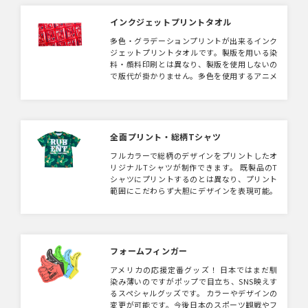
インクジェットプリントタオル
多色・グラデーションプリントが出来るインク
ジェットプリントタオルです。製版を用いる染
料・顔料印刷とは異なり、製版を使用しないの
で版代が掛かりません。多色を使用するアニメ
系やグラフィックデザインがオススメです。
全面プリント・総柄Tシャツ
フルカラーで総柄のデザインをプリントしたオ
リジナルTシャツが制作できます。 既製品のT
シャツにプリントするのとは異なり、プリント
範囲にこだわらず大胆にデザインを表現可能。
100枚からフルオーダーOK。 キャラクターを
大きくプリントするデザインや、総柄・グラデ
ーション・マーブル調のデザインがおすすめ。
生地もメッシュタイプ・コットンのような触り
心地のタイプなど選択可能です。
フォームフィンガー
アメリカの応援定番グッズ！ 日本ではまだ馴
染み薄いのですがポップで目立ち、SNS映えす
るスペシャルグッズです。 カラーやデザインの
変更が可能です。今後日本のスポーツ観戦やフ