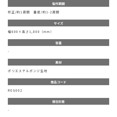
製作期間
校正/約1週間 量産/約1-2週間
サイズ
幅600×高さ1,800（mm）
容量
-
素材
ポリエステルポンジ生地
商品コード
REG002
梱包形態
-