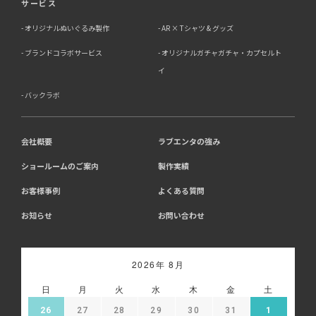
サービス
オリジナルぬいぐるみ製作
AR × Tシャツ & グッズ
ブランドコラボサービス
オリジナルガチャガチャ・カプセルト
イ
バックラボ
会社概要
ラブエンタの強み
ショールームのご案内
製作実績
お客様事例
よくある質問
お知らせ
お問い合わせ
2026年 8月
日
月
火
水
木
金
土
26
27
28
29
30
31
1