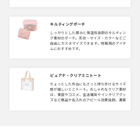
キルティングポーチ
しっかりとした厚みと保温性抜群のキルティン
グ素材のポーチ。形状・サイズ・カラーなどご
自由にカスタマイズできます。物販用のアイテ
ムにおすすめです。
ピュアナ・クリアミニトート
ちょっとした外出にもさっと持ち歩けるサイズ
感が嬉しいミニトート。おしゃれなクリア素材
は、美容やコスメ、生活雑貨やインテリアグッ
ズなど商品や名入れのアピール効果抜群。異素
材を組み合わせたデザインはそれだけで目立つ
上、高見えするので店頭でディスプレイして
も“映え度”はばっちりです。 企業や会社の販
促品・ノベルティでお困りの場合、オシャレで
安いオリジナルのものをご提案します。