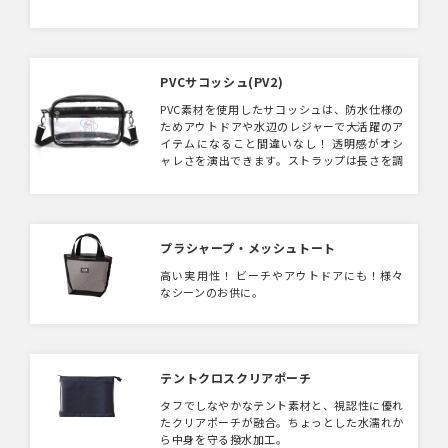
印刷可能です。 キャラクターからショップロ
ゴまで幅広く展開いただけます。
PVCサコッシュ(PV2)
PVC素材を使用したサコッシュは、防水仕様の
ためアウトドアや水辺のレジャーで大活躍のア
イテムになること間違いなし！ 透明感がオシ
ャレさを演出できます。ストラップは長さを調
節でき、ちょっとしたお出かけにもぴったり。
サイズはS/Mの2種類展開。
プラシャープ・メッシュトート
高い実用性！ ビーチやアウトドアにも！様々
なシーンのお供に。
テントクロスクリアポーチ
タフでしなやかなテント素材と、視認性に優れ
たクリアポーチが融合。ちょっとした水濡れか
ら中身を守る撥水加工。