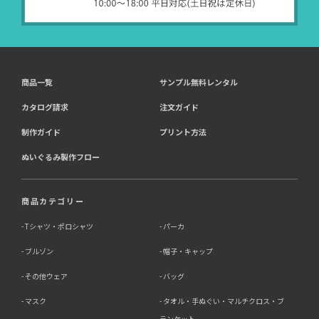
商品一覧
サンプル無料レンタル
カタログ請求
注文ガイド
制作ガイド
プリント方法
ぬいぐるみ製作フロー
商品カテゴリー
Tシャツ・ポロシャツ
パーカ
ブルゾン
帽子・キャップ
その他ウェア
バッグ
マスク
タオル・手ぬぐい・マルチクロス・ブ
ランケット