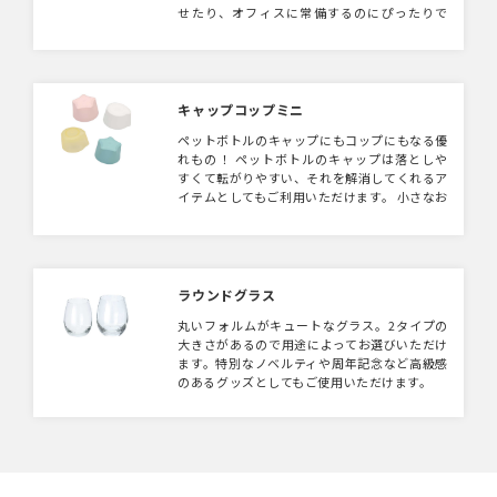
せたり、オフィスに常備するのにぴったりで
す。ウェットスーツに近い手触り良いネオプレ
ーン素材で作られた缶ホルダー。伸縮、防水性
が高く、高い保冷温効果があるのが特徴です。
缶ホルダーのほかにペットボトルホルダーの製
作も可能です、ご相談ください。
キャップコップミニ
ペットボトルのキャップにもコップにもなる優
れもの！ ペットボトルのキャップは落としや
すくて転がりやすい、それを解消してくれるア
イテムとしてもご利用いただけます。 小さなお
子様からお年寄りまで使える便利グッズです！
フェスなどの野外イベントグッズにも！
ラウンドグラス
丸いフォルムがキュートなグラス。2タイプの
大きさがあるので用途によってお選びいただけ
ます。特別なノベルティや周年記念など高級感
のあるグッズとしてもご使用いただけます。