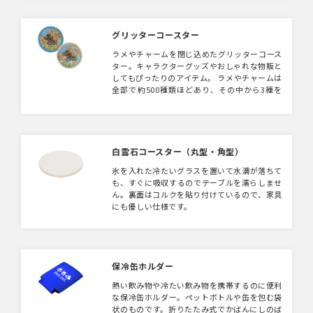
グリッターコースター
ラメやチャームを閉じ込めたグリッターコース
ター。キャラクターグッズやおしゃれな物販と
してもぴったりのアイテム。 ラメやチャームは
全部で約500種類ほどあり、その中から3種を
カスタムして入れることが可能。（3種カスタ
ムは1,000個〜のご対応） シリコンカバーも5
カラーよりお選びいただけます。 プリントし
たデザインとラメの組み合わせが目を引くアイ
テムです。
白雲石コースター（丸型・角型）
氷を入れた冷たいグラスを置いて水滴が落ちて
も、すぐに吸収するのでテーブルを濡らしませ
ん。裏面はコルクを貼り付けているので、家具
にも優しい仕様です。
保冷缶ホルダー
熱い飲み物や冷たい飲み物を携帯するのに便利
な保冷缶ホルダー。ペットボトルや缶を包む袋
状のものです。折りたたみ式でかばんにしのば