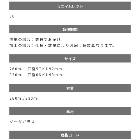
ミニマムロット
36
製作期間
無地の場合：数日でお届け。
加工の場合：仕様・数量によりお届け日数異なります。
サイズ
260ml：口径57×H92mm
330ml：口径66×H98mm
容量
260ml/330ml
素材
ソーダガラス
商品コード