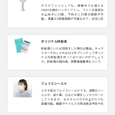
デスクファンとしても、移動中でも使える
2WAY仕様のハンディファン。 ファンの首部分
は上向きに25度、下向きに20度の調節が可
能。 風量は3段階調節が可能なので、状況に応
じてお好みの風量でお使いいただくことができ
ます。 電源ボタンは誤作動防止がついている
ので、鞄の中などで勝手に起動することがなく
安全にご使用していただけます。 USB充電で
最長5時間連続使用が可能。（風量「中」の場
オリジナル絆創膏
合） ハンディファンの中央部分と、持ち手部
絆創膏といえば怪我をした時の必需品。キャラ
分にフルカラー印刷が可能。 企業の周年記念
クターやおしゃれなロゴをプリントしてオリジ
の販促品や、アーティストの物販品などにおす
ナルの絆創膏を作ってみてはいかがでしょう
すめの商品です。
か。絆創膏は国内産。医療機器基準もクリア。
フェイスシールド
メガネ型のフェイスシールドです。透明のシー
ルドが、目や鼻、口などお顔をしっかりガード
してくれます。 もちろんメガネの上からでも
装着可能。細菌やウイルスの飛沫感染予防や花
粉・防塵、油の飛び散りなど、あらゆる用途で
ご利用いただけます。加工不可商品。