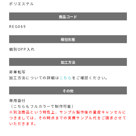
ポリエステル
商品コード
REG069
梱包形態
個別OPP入れ
加工方法
昇華転写
加工方法についての詳細は
こちら
をご確認ください。
その他
専用袋付
（こちらもフルカラーで制作可能）
※別注商品という特性上、サンプル製作後の量産キャンセルに
つきましては、その時点までの実費サンプル代をご請求させて
いただきます。