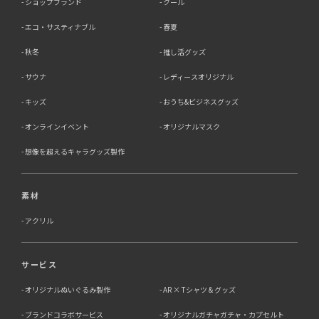
ショップブランド
クール
エコ・サスティナブル
春夏
秋冬
推し活グッズ
サウナ
レディースオリジナル
キッズ
おうち&ビジネスグッズ
オンラインイベント
オリジナルマスク
想像を超えるキャラグッズ製作
素材
アクリル
サービス
オリジナルぬいぐるみ製作
AR × Tシャツ & グッズ
ブランドコラボサービス
オリジナルガチャガチャ・カプセルト