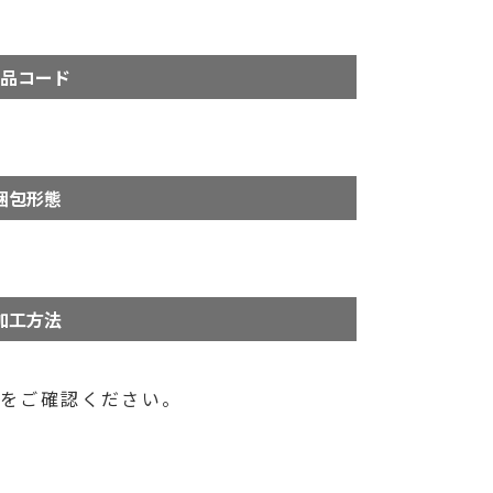
品コード
梱包形態
加工方法
ら
をご確認ください。