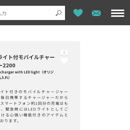
2
Dライト付モバイルチャー
2200
 charger with LED light（オリジ
名入れ）
Dライト付きのモバイルチャージャー
。毎日携帯するチャージャーだから
、スマートフォン約1回分の充電はも
ん、緊急時にはLEDライトとしてご
頂ける心強い機能付きのアイテムと
ております。