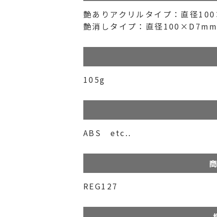
艶ありアクリルタイプ：直径100×
艶消しタイプ：直径100×D7m
105g
ABS etc..
商
REG127