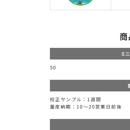
商
ミニ
50
校正サンプル：1週間
量産納期：10〜20営業日前後