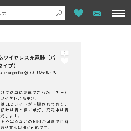
7
対応ワイヤレス充電器（パ
タイプ）
ess charger for Qi（オリジナル・名
だけで簡単に充電できるQi（チー）
のワイヤレス充電器。
にはLEDライトが内臓されており、
接続時は青と緑に点灯。充電中は青
発光します。
ストや写真などの印刷が可能で色鮮
に高品質な印刷が可能です。