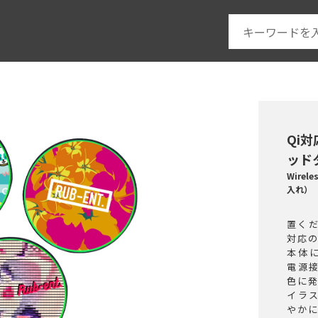
Qi
ッド
Wirel
入れ）
置く
対応
本体
電源
色に
イラ
やか