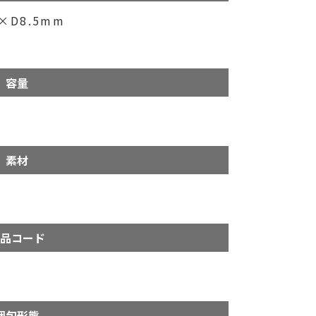
D8.5mm
m
容量
素材
品コード
梱包形態