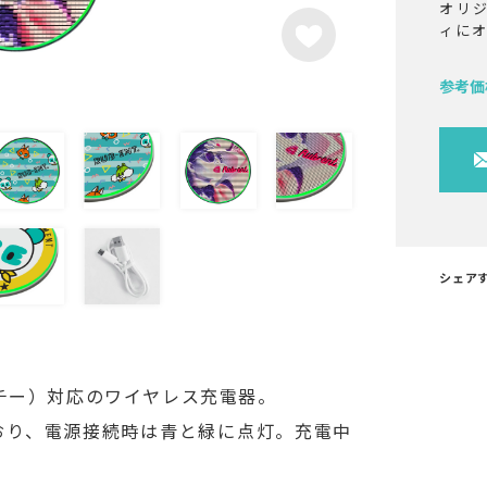
オリ
ィに
参考価
シェア
チー）対応のワイヤレス充電器。
おり、電源接続時は青と緑に点灯。充電中