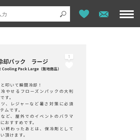
1
冷却パック ラージ
nt Cooling Pack Large（無地商品）
！と叩いて瞬間冷却！
に冷やせるフローズンパックの大判
ズです。
ーツ、レジャーなど暑さ対策に必須
イテムです。
スなど、屋外でのイベントのバラマ
どにおすすめです。
使い終わったあとは、保冷剤として
使い頂けます。