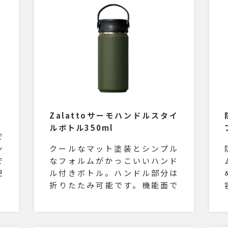
Zalattoサーモハンドルスタイ
ルボトル350ml
で
ン
クールなマット塗装とシンプル
で
なフォルムがかっこいいハンド
便
ル付きボトル。ハンドル部分は
ト
折りたたみ可能です。機能面で
が
も保温・保冷効果の高い真空構
こ
造。350mlサイズはちょっとし
・
たお出かけに便利。ノベルティ