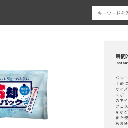
瞬間
Insta
パン
手軽
サイ
スポ
のア
フェ
キな
また
もお