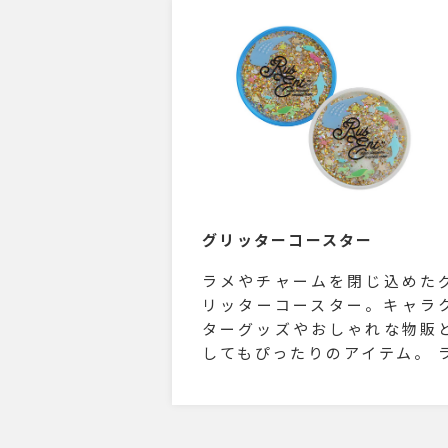
強の4段階で風量調節ができる
め、使用シーンに応じて使い
けが可能です。 ファンとミス
は別電源のため、それぞれ使
することができ、 またミスト
み稼働させれば加湿器として
使うことができます。 本体に
色印刷が可能なので、企業や
ランドロゴなどを印刷すれば 
用的なオリジナルグッズを製
グリッターコースター
いただけます。
ラメやチャームを閉じ込めた
リッターコースター。キャラ
ターグッズやおしゃれな物販
してもぴったりのアイテム。 
メやチャームは全部で約500
類ほどあり、その中から3種を
スタムして入れることが可能