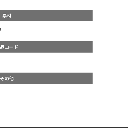
素材
他
品コード
その他