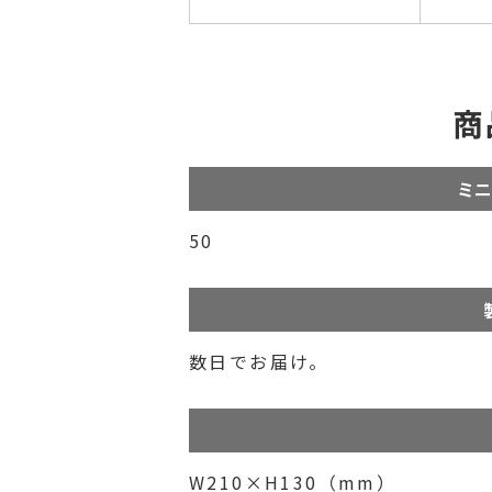
商
ミニ
50
数日でお届け。
W210×H130（mm）