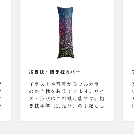
た
はもちろん物販グッズにおすす
分
めのアイテムです。500mlサイ
ト
ズのご用意もございます。
用
の
も
単
ブ
実
作
抱き枕・抱き枕カバー
グ
イラストや写真からフルカラー
ク
の抱き枕を製作できます。サイ
と
ズ・形状はご相談可能です。抱
ラ
き枕本体（別売り）の手配もし
種
ております。ファスナー付き。
カ
クッションカバータイプのご用
。
意もございます。