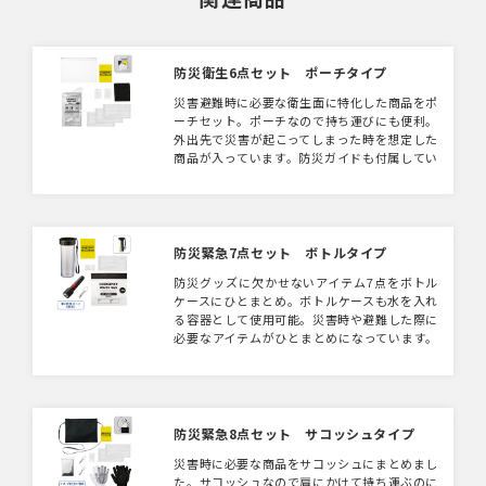
防災衛生6点セット ポーチタイプ
災害避難時に必要な衛生面に特化した商品をポ
ーチセット。ポーチなので持ち運びにも便利。
外出先で災害が起こってしまった時を想定した
商品が入っています。防災ガイドも付属してい
るため事前に必要な情報を書き込むことができ
ます。名入れ可能なので社名やロゴを印刷し、
社内の緊急用アイテムやノベルティにもってこ
いです。
防災緊急7点セット ボトルタイプ
防災グッズに欠かせないアイテム7点をボトル
ケースにひとまとめ。ボトルケースも水を入れ
る容器として使用可能。災害時や避難した際に
必要なアイテムがひとまとめになっています。
ボトルに入っているのでかさばらずに持ち運び
にもとても便利です。ボトルケースに名入れを
して防災イベントなどでの配り物にもいかがで
しょうか。
防災緊急8点セット サコッシュタイプ
災害時に必要な商品をサコッシュにまとめまし
た。サコッシュなので肩にかけて持ち運ぶのに