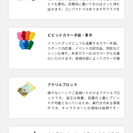
とても便利。玄関先に置いておけばさっと持ち
出せます。コンパクトではありますがマスクを
始めライトやホイッスルなどとても便利なアイ
テムが詰まっています。防災意識を高めるため
にキャラクターやアーティストの物販としても
おすすめです。
ビビッドカラー手袋・軍手
イベントグッズとしても活躍するカラー手袋。
スポーツの応援、イベントの記念品、防犯など
シーンも様々。本体カラーは19カラーからお選
びいただけます。使用内容によってカラーが選
べるのは嬉しいアイテムです！名入れできるア
イテムなのでキャラクターをプリントしたり、
イベントのロゴや社名など入れてもGOOD！
アクリルブロック
様々なシーンでご活用いただけるアクリルブロ
ックです。 加工は背面、前面の２面にプリン
トが可能となっているため、奥行きのある表現
ができ、キャラクターとの相性は抜群です！
また、片面印刷のみも対応できるため、アーテ
ィストグッズや写真等をプリント頂ければイン
テリアとしてもおすすめです。 商品サイズも自
由にお選び頂けるため、 用途に合わせてご提
案が可能です！