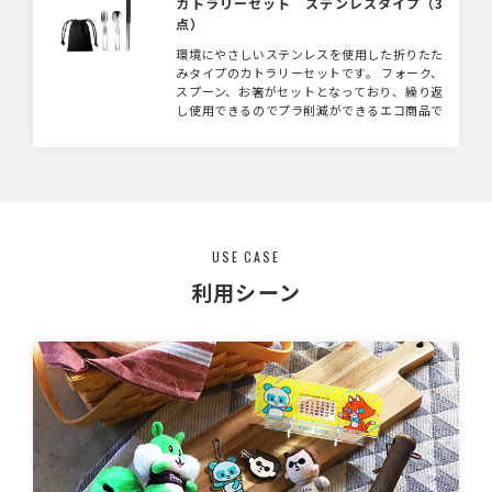
カトラリーセット ステンレスタイプ（3
点）
環境にやさしいステンレスを使用した折りたた
みタイプのカトラリーセットです。 フォーク、
スプーン、お箸がセットとなっており、繰り返
し使用できるのでプラ削減ができるエコ商品で
す。 フォークとスプーンはステンレス、お箸は
PPを使用しています。 ステンレスを使用して
いるので錆びにくく、高級感のあるカトラリー
になっています。 巾着型のカトラリー袋を付属
しており、持ち運びの際はカトラリーを袋に入
れて簡単に持ち運びできます。 また、カトラ
リーが分解できるため、コンパクトに持ち運び
USE CASE
ができます。
利用シーン