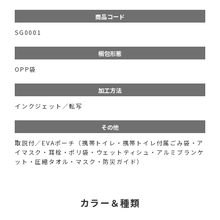
商品コード
SG0001
梱包形態
OPP袋
加工方法
インクジェット／転写
その他
取説付／EVAポーチ（携帯トイレ・携帯トイレ付属ごみ袋・ア
イマスク・耳栓・ポリ袋・ウェットティシュ・アルミブランケ
ット・圧縮タオル・マスク・防災ガイド）
カラー＆種類